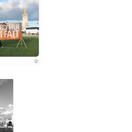
3 avril
3 mars
3 février
3 janvier
22 décembre
22 novembre
2 octobre
2 août
22 septembre