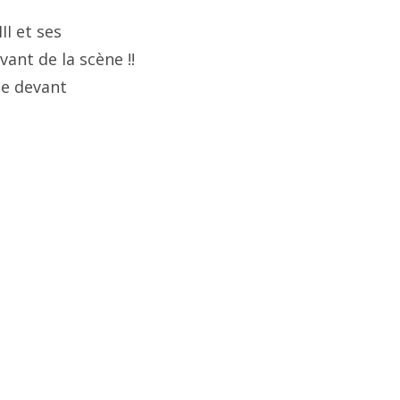
II et ses
tion
vant de la scène !!
te devant