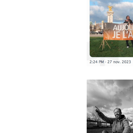
202
202
202
202
20
20
202
202
20