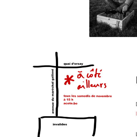
202
202
1er
202
202
202
202
202
20
2