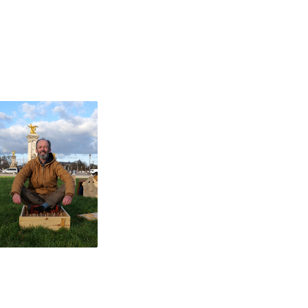
vre
ait
JF
se
 4x3