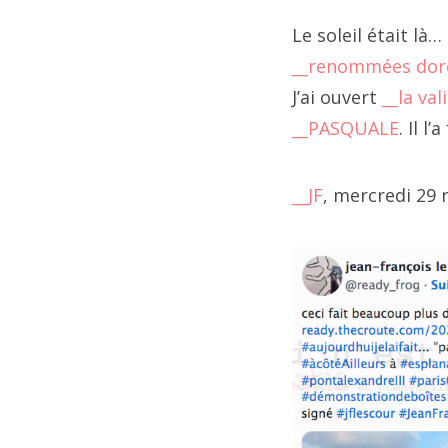
202
fai
Le soleil était là…
202
"
__
__renommées dor
ca
J’ai ouvert
__la va
20
au
__PASQUALE
. Il l
20
202
__JF
, mercredi 29
20
202
202
202
202