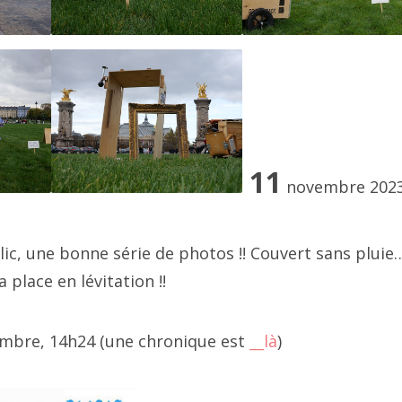
020 mars
020 février
020 janvier
19 décembre
11
novembre 202
019 novembre
019 octobre
ic, une bonne série de photos !! Couvert sans pluie
a place en lévitation !!
019 septembre
llet 2018, à côté
019 juillet
vembre, 14h24 (une chronique est
__là
)
019 août