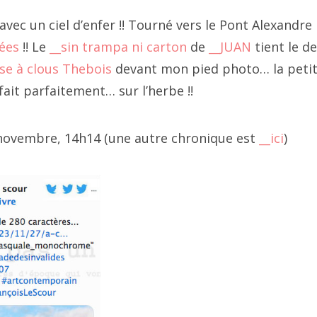
4 février
seur. De transformation et d'augmentation de croûtes.
 avec un ciel d’enfer !! Tourné vers le Pont Alexandre I
4 janvier
où est la croissance... place Vendôme
"("
__la série
"), "_
_projec
ées
!! Le
__sin trampa ni carton
de
__JUAN
tient le de
napé
",
__croûte d'affiche
(réalité de bord de nationale
lise à clous Thebois
devant mon pied photo… la peti
23 décembre
gmentée)
’a fait parfaitement… sur l’herbe !!
23 novembre
3 octobre
 novembre, 14h14 (une autre chronique est
__ici
)
23 septembre
3 juillet
3 août
3 juin
3 mai