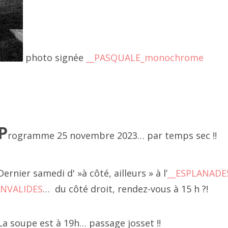
2 juillet
2 juin
 décembre 2010, place Vendôme
photo signée
__PASQUALE_monochrome
2 mai
2 avril
2 mars
P
2 février
rogramme 25 novembre 2023… par temps sec !!
2 janvier
Dernier samedi d' »à côté, ailleurs » à l’
__ESPLANADE
21 décembre
INVALIDES
… du côté droit, rendez-vous à 15 h ?!
021 novembre
La soupe est à 19h… passage josset !!