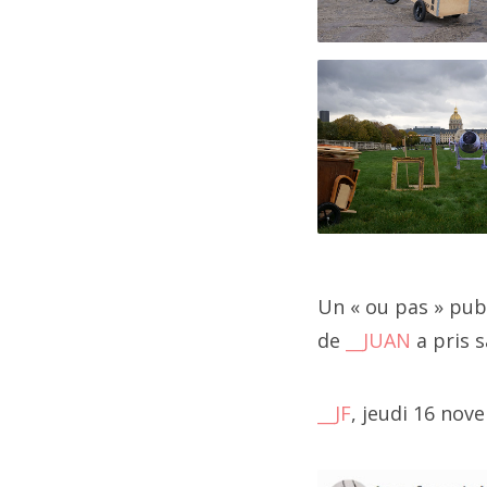
2
2
2
20
2
2
Un « ou pas » publ
de
__JUAN
a pris s
2
jui
2
__JF
, jeudi 16 no
2