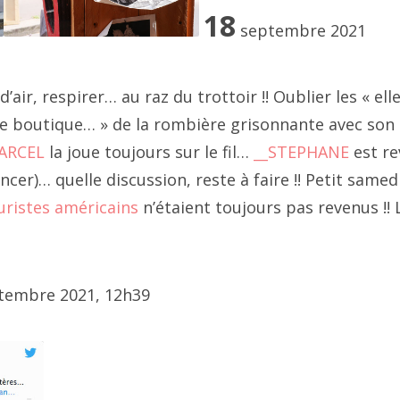
021 octobre
18
septembre 2021
021 septembre
021 août
air, respirer… au raz du trottoir !! Oublier les « elle
novembre 2021, passage Josset
e boutique… » de la rombière grisonnante avec son 
021 juillet
ARCEL
la joue toujours sur le fil…
__STEPHANE
est re
021 juin
r)… quelle discussion, reste à faire !! Petit samedi
uristes américains
n’étaient toujours pas revenus !! 
021 mai
ravers son art, JF cite régulièrement Robert Filiou "l'art est c
 rend la vie plus intéressante que l'art" (à répeter deux fois), 
021 mars
eint une société en crise existentielle entre surconsommati
ptembre 2021, 12h39
021 avril
espoir.
021 février
sioné par le bois et les boîtes, JF base une grande partie de
 travail sur la récupération.
021 janvier