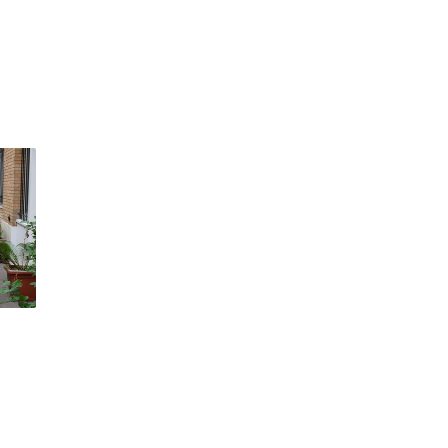
vre
ait
JF
se
 4x3