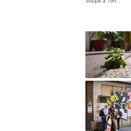
Soupe à 19h…
202
202
1er
202
202
202
202
202
20
2