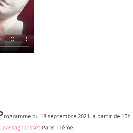
020 mars
020 février
020 janvier
19 décembre
019 novembre
019 octobre
019 septembre
llet 2018, à côté
019 juillet
P
rogramme du 18 septembre 2021, à partir de 15h
019 août
__passage Josset
Paris 11ème.