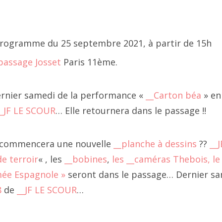
3 avril
3 mars
rogramme du 25 septembre 2021, à partir de 15h
passage Josset
Paris 11ème.
3 février
3 janvier
rnier samedi de la performance «
__Carton béa
» en 
__JF LE SCOUR
… Elle retournera dans le passage !!
22 décembre
22 novembre
commencera une nouvelle
__planche à dessins
??
__
e terroir
« , les
__bobines
,
les
__caméras Thebois
, l
2 octobre
mée Espagnole »
seront dans le passage… Dernier s
2 août
8
de
__JF LE SCOUR
…
22 septembre