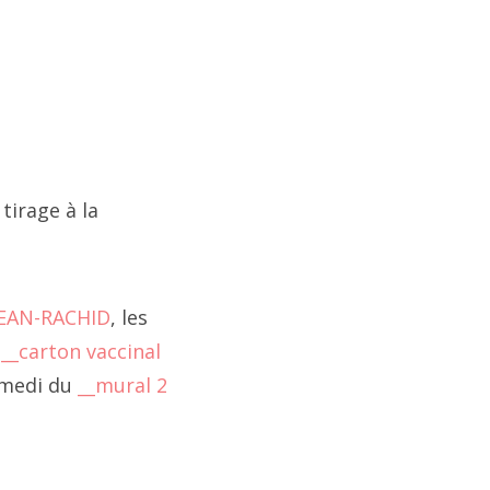
tirage à la
JEAN-RACHID
, les
e
__carton vaccinal
amedi du
__mural 2