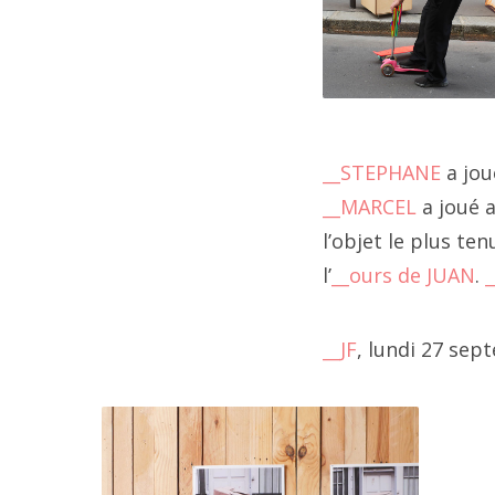
202
fai
202
"
__
ca
20
au
20
__STEPHANE
a jou
__MARCEL
a joué 
202
l’objet le plus ten
20
l’
__ours de JUAN
.
202
__JF
, lundi 27 sep
202
202
202