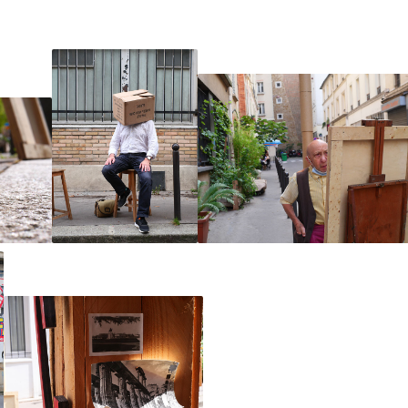
2 juillet
2 juin
 décembre 2010, place Vendôme
2 mai
2 avril
2 mars
2 février
2 janvier
21 décembre
021 novembre