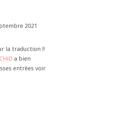
tion
ptembre 2021
 la traduction !!
ACHID
a bien
sses entrées voir