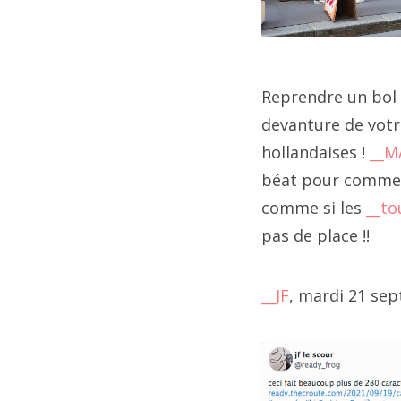
2
2
2
Reprendre un bol d’
11 
devanture de votr
2
hollandaises !
__M
2
béat pour commence
comme si les
__to
2
A t
pas de place !!
qui
2
dép
__JF
, mardi 21 se
2
et 
2
Pas
son
2