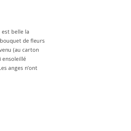
 est belle la
bouquet de fleurs
venu (au carton
 ensoleillé
Les anges n’ont
e
il
on