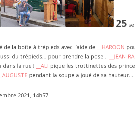
4 février
seur. De transformation et d'augmentation de croûtes.
4 janvier
où est la croissance... place Vendôme
"("
__la série
"), "_
_projec
25
se
napé
",
__croûte d'affiche
(réalité de bord de nationale
23 décembre
gmentée)
23 novembre
é de la boîte à trépieds avec l’aide de
__HAROON
pour
aussi du trépieds… pour prendre la pose…
__JEAN-R
3 octobre
u dans la rue !
__ALI
pique les trottinettes des prince
23 septembre
__AUGUSTE
pendant la soupe a joué de sa hauteur…
3 juillet
tembre 2021, 14h57
3 août
3 juin
3 mai