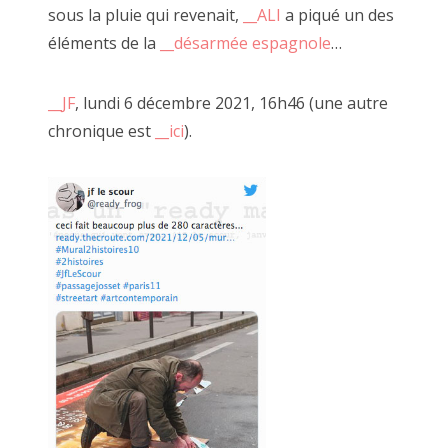
sous la pluie qui revenait,
__ALI
a piqué un des
La mienne.
éléments de la
__désarmée espagnole
…
Loin de me considérer comme un artiste, si ce n'est que la
version familière ".6" de "bon à rien, fantaisiste"
__JF
, lundi 6 décembre 2021, 16h46 (une autre
chronique est
__ici
).