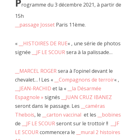
P
marqué par les clous des nombreuses expositions qui m'ont
rogramme du 3 décembre 2021, à partir de
précédées).
15h
__passage Josset
Paris 11ème.
«
__HISTOIRES DE RUE
« , une série de photos
signée
__JF LE SCOUR
sera à la palissade…
__MARCEL ROGER
sera à l’opinel devant le
chevalet… ! Les «
__Compagnons de terroir
« ,
__JEAN-RACHID
et la «
__la Désarmée
Espagnole »
signés
__JUAN CRUZ IBANEZ
seront dans le passage. Les
__caméras
Thebois
, le
__carton vaccinal
et les
__bobines
de
__JF LE SCOUR
seront sur le trottoir !!
__JF
LE SCOUR
commencera le
__mural 2 histoires
La palissade