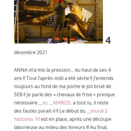
Le faiseur se moque de la connotation négative du
jugement de l'Autre.
Ici il n'est pas question de likes, de mépris ou même
d'indifférence.
4
Chaque regard ne peut être que critique constructive ou
réponse à sa quête personelle de l'obsession créatrice.
décembre 2021
-----------
ANNA m’a mis la pression… du haut de ses 4
ans !! Tout l’après-midi a été sèche !! J’entends
toujours au fond de ma poche le joli bruit de
De nombreuses âmes se sont emerveillées à venir jouer. J'en
SEB !! Je parle des « chevaux de frise » presque
tire dailleurs un certain plaisir
nécessaire
__ici
.
__MARCEL
a tout lu, il reste
et mon expérience est sûrement celle que je connais le
des fautes parait-il !! Le début du
__mural 2
mieux.
histoires 10
est en place, après une découpe
Je pourrai ainsi expliquer à travers des exemples concrets et
laborieuse au milieu des livreurs !!! Au final,
mon vécu un déroulé le plus proche d'une réalité.