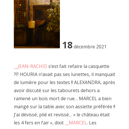
Des planches et tiroirs s'assemblent, des verrous et
2021 avril
charnières prennent place laissant à JF l'opportunité de
dévoiler certaines boîtes mystérieuses où se cachent
2021 février
régulièrement d'autres morceaux de bois.
2021 janvier
"
__démonstration du diable et ses boîtes
" (ou
__là
,
__vidéo
),
__encore des boîtes
,
__6 ou 7 boîtes
,
__bouts
2020 décembre
18
Thebois remarquables
décembre 2021
2020 novembre
2020 septembre
__JEAN-RACHID
s’est fait refaire la casquette
?!? HOURIA n’avait pas ses lunettes, il manquait
2020 octobre
de lumière pour les textes !! ALEXANDRA, après
2020 août
avoir discuté sur les tabourets dehors a
ramené un bois mort de rue… MARCEL a bien
2020 juillet
mangé sur la table avec son assiette préférée !!
2020 juin
J’ai dévissé, plié et revissé… « le château était
les 4 fers en l’air », dixit
__MARCEL
. Les
2020 mai