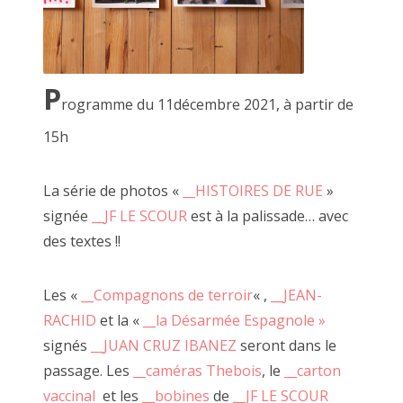
P
rogramme du 11décembre 2021, à partir de
15h
la Désarmée Espagnole, JUAN CRUZ IBANEZ 2022
La série de photos «
__HISTOIRES DE RUE
»
signée
__JF LE SCOUR
est à la palissade… avec
des textes !!
Les «
__Compagnons de terroir
« ,
__JEAN-
RACHID
et la «
__la Désarmée Espagnole »
signés
__JUAN CRUZ IBANEZ
seront dans le
passage. Les
__caméras Thebois
, le
__carton
vaccinal
et les
__bobines
de
__JF LE SCOUR