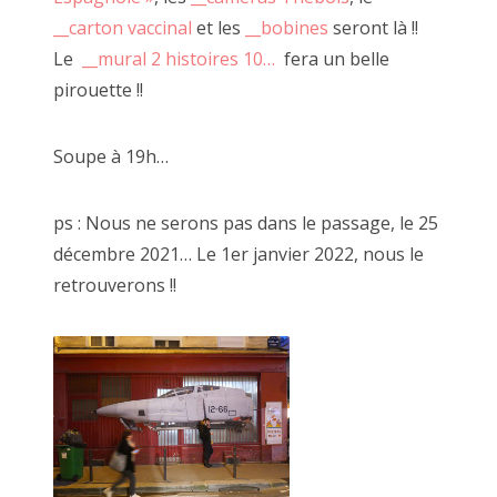
__carton vaccinal
et les
__bobines
seront là !!
2017 août
Le
__mural 2 histoires 10…
fera un belle
2017 juillet
pirouette !!
2017 juin
Soupe à 19h…
2017 mai
2017 avril
ps : Nous ne serons pas dans le passage, le 25
décembre 2021… Le 1er janvier 2022, nous le
24 juillet 2021, carton béat
2017 mars
retrouverons !!
2017 février
2017 janvier
2016 décembre
2016 novembre