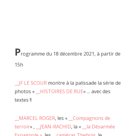
de la création, du FAIRE dans le partage.
2018 juillet
Vous passez d'ici à là en un petit rebond :
__jourdautrer
2018 juin
l'exposition
.
2018 mai
2018 avril
P
rogramme du 18 décembre 2021, à partir de
2018 mars
15h
2018 février
2018 janvier
__JF LE SCOUR
montre à la palissade la série de
photos «
__HISTOIRES DE RUE
« … avec des
2017 décembre
textes !!
2017 novembre
__MARCEL ROGER
, les «
__Compagnons de
2017 octobre
terroir
« ,
__JEAN-RACHID
, la «
__la Désarmée
2017 septembre
Espagnole »
, les
__caméras Thebois
, le