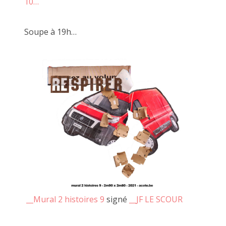
10…
Soupe à 19h…
C'est à l'occasion d'un voyage à vélo que je suis revenu avec
Alexandre Leroux, un ami. Nous avons présenté une
ribambelles de photos, de vidéos et d'objets.
__Mural 2 histoires 9
signé
__JF LE SCOUR