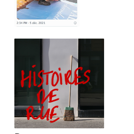
Le dictionnaire
Il m'a suffi d'un passage un jour d'automne alors que je
venais d'emménager pour capter l'énergie bienveillante et la
mise à disposition d'outils pour avoir envie de jouer à côté.
J'ai d'abord participé aux perfomances que JF nous invite à
faire.
Je suis ensuite venu déguster quelques heures. Simplement
assis sur le trottoir à regarder défiler les piétons curieux
s'attardant aux folies créatrices de JF.
Animé par l'image je suis venu avec mes premiers tirages
argentiques réalisé à l'agrandisseur en NB.
JF m'a invité à les accrocher à la palissade (un mur de bois