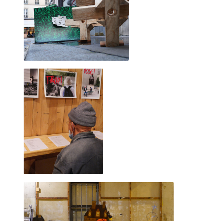
MARCEL ROGER aux claquettes 2018
Le OU PAS, concept inhérent aux faiseurs, consiste dans le
fait de jouer de tout.
De sa voix, de son corps, d'une fabrication d'éléments à
une performance improvisée sans savoir si cela va "le faire
ou pas".
Principalement menées DEHORS! sur le parvis, la scène
d'à côté, ces tribulations sont essentielles pour
le développement artistique du faiseur.