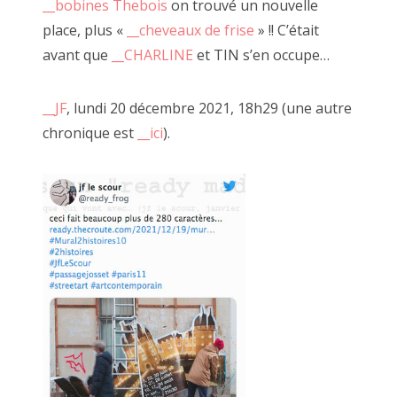
__bobines Thebois
on trouvé un nouvelle
2020 avril
place, plus «
__cheveaux de frise
» !! C’était
avant que
__CHARLINE
et TIN s’en occupe…
2020 mars
2020 février
__JF
, lundi 20 décembre 2021, 18h29 (une autre
chronique est
__ici
).
2020 janvier
juillet 2018, à côté
2019 décembre
2019 novembre
2019 octobre
2019 septembre
2019 juillet
2019 août
2019 juin