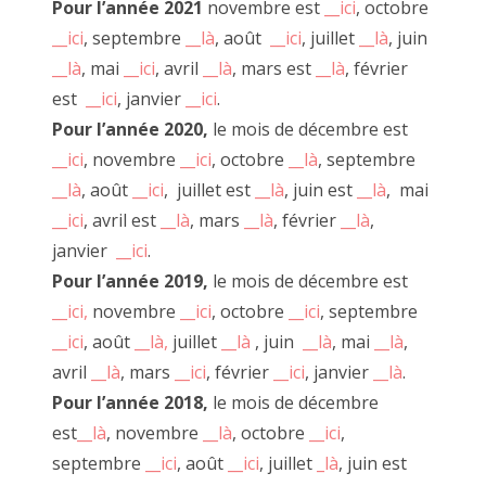
Pour l’année 2021
novembre est
__ici
, octobre
__ici
, septembre
__là
, août
__ici
, juillet
__là
, juin
__là
, mai
__ici
, avril
__là
, mars est
__là
, février
est
__ici
, janvier
__ici
.
Pour l’année 2020,
le mois de décembre est
__ici
, novembre
__ici
, octobre
__là
, septembre
__là
, août
__ici
, juillet est
__là
, juin est
__là
, mai
__ici
, avril est
__là
, mars
__là
, février
__là
,
janvier
__ici
.
Pour l’année 2019,
le mois de décembre est
__ici,
novembre
__ici
, octobre
__ici
, septembre
__ici
, août
__là,
juillet
__là
, juin
__là
, mai
__là
,
avril
__là
, mars
__ici
, février
__ici
, janvier
__là
.
Pour l’année 2018,
le mois de décembre
SACHA et ALEX pour "Pédale Pédale" 2018
est
__là
, novembre
__là
, octobre
__ici
,
septembre
__ici
, août
__ici
, juillet
_là
, juin est