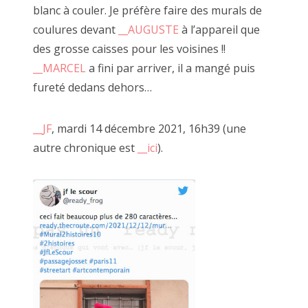
Désarmée Espagnole
» , les
__tableaux de Marcel
, ses
blanc à couler. Je préfère faire des murals de
2014 décembre
carnets de poèmes ou ses performances de claquettes.
coulures devant
__AUGUSTE
à l’appareil que
Tous se réunissent pour FAIRE OU PAS.
des grosse caisses pour les voisines !!
octobre, novembre 2014
__MARCEL
a fini par arriver, il a mangé puis
fureté dedans dehors…
Recherche
:
__JF
, mardi 14 décembre 2021, 16h39 (une
autre chronique est
__ici
).