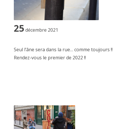
2023 novembre
2023 octobre
25
2023 septembre
décembre 2021
2023 juillet
Seul l’âne sera dans la rue… comme toujours !!
2023 août
Rendez-vous le premier de 2022 !!
2023 juin
2023 mai
2023 avril
2023 mars
2023 février
2023 janvier