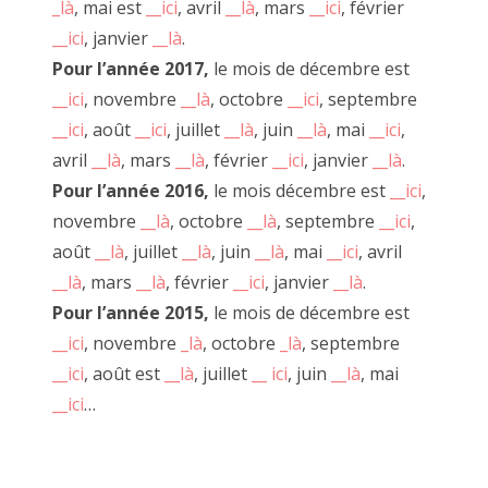
_là
, mai est
__ici
, avril
__là
, mars
__ici
, février
__ici
, janvier
__là
.
Pour l’année 2017,
le mois de décembre est
__ici
, novembre
__là
, octobre
__ici
, septembre
__ici
, août
__ici
, juillet
__là
, juin
__là
, mai
__ici
,
avril
__là
, mars
__là
, février
__ici
, janvier
__là
.
Pour l’année 2016,
le mois décembre est
__ici
,
novembre
__là
, octobre
__là
, septembre
__ici
,
août
__là
, juillet
__là
, juin
__là
, mai
__ici
, avril
__là
, mars
__là
, février
__ici
, janvier
__là
.
Pour l’année 2015,
le mois de décembre est
"Pédale Pédale", décembre 2018
__ici
, novembre
_là
, octobre
_là
, septembre
__ici
, août est
__là
, juillet
__ ici
, juin
__là
, mai
__ici
…
Première rencontre avec le OU PAS. Nous avions imaginé
cela comme un événement ou viennent se succéder de
nombreuses personnes.