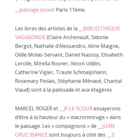
globale.
__passage Josset
Paris 11ème.
Les livres des artistes de la
__BIBLIOTHEQUE
VAGABONDE
(Claire Archenault, Sidonie
Bergot, Nathalie d’Alessandro, Aline Maigne,
Odile Molas-Servant, Daniel Nassoy, Elisabeth
Lerolle, Mirella Rosner, Xecon Uddin,
Catherine Vigier, Traute Schmaljohann,
Rosemary Piolais, Stéphanie Ménasé, Chantal
Viaud) sont à la palissade et aux étagères.
MARCEL ROGER et
__JF LE SCOUR
essayerons
d’être à la hauteur du « macronmirage » dans
le passage. Les « compagnons » de
__JUAN
CRUZ IBANEZ
sont toujours à côté des
__3