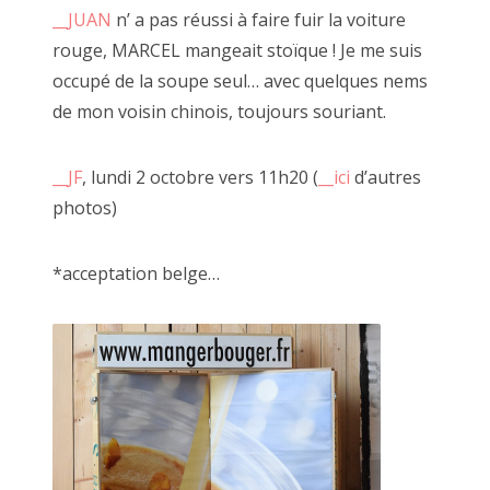
__JUAN
n’ a pas réussi à faire fuir la voiture
2022 janvier
rouge, MARCEL mangeait stoïque ! Je me suis
occupé de la soupe seul… avec quelques nems
2021 décembre
de mon voisin chinois, toujours souriant.
2021 novembre
__JF
, lundi 2 octobre vers 11h20 (
__ici
d’autres
2021 octobre
photos)
2021 septembre
11 novembre 2021, passage Josset
*acceptation belge…
2021 août
2021 juillet
2021 juin
A travers son art, JF cite régulièrement Ro
2021 mai
qui rend la vie plus intéressante que l'art
dépeint une société en crise existentie
2021 mars
et espoir.