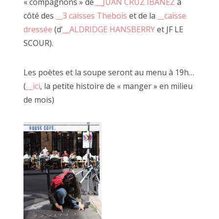
« compagnons » de
__JUAN CRUZ IBANEZ
à
vous inviter à tirer ce fil rouge de l'obs
2014 décembre
côté des
__3 caisses Thebois
et de la
__caisse
au jeu de la création.
dressée
(d’
__ALDRIDGE HANSBERRY
et JF LE
octobre, novembre 2014
SCOUR).
C'est à travers ce processus qu'à côté r
Les poètes et la soupe seront au menu à 19h…
Recherche
genre chaque samedi.
:
(
__ici
, la petite histoire de « manger » en milieu
Une fois le corps engagé vous pouvez 
de mois)
faiseurs comme l'Ours de Juan, «
__la 
__tableaux de Marcel
, ses carnets de p
performances de claquettes.
Tous se réunissent pour FAIRE OU PAS.