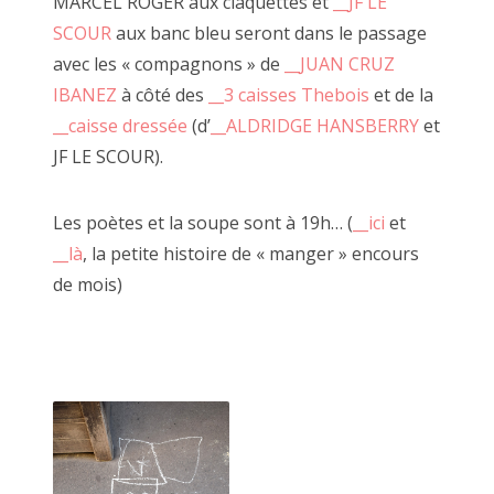
MARCEL ROGER aux claquettes et
__JF LE
2020 avril
SCOUR
aux banc bleu seront dans le passage
avec les « compagnons » de
__JUAN CRUZ
2020 mars
IBANEZ
à côté des
__3 caisses Thebois
et de la
2020 février
__caisse dressée
(d’
__ALDRIDGE HANSBERRY
et
JF LE SCOUR).
2020 janvier
2019 décembre
Les poètes et la soupe sont à 19h… (
__ici
et
__là
, la petite histoire de « manger » encours
2019 novembre
de mois)
2019 octobre
juillet 2018, à côté
2019 septembre
2019 juillet
2019 août
2019 juin