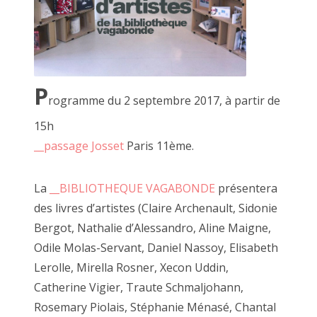
création n'avait pas été ravivée par ce lie
Ces OU PAS, ces FAIRE DEHORS et dedans, 
JF merci, merci, merci.
P
C'est en ce sens que nous pouvons dire que
rogramme du 2 septembre 2017, à partir de
Scour transforme son appartement et la r
15h
d'utilité publique, social et créatif.
__passage Josset
Paris 11ème.
En soit, une fabrique à faiseurs.
Une question se pose et continue de me ta
La
__BIBLIOTHEQUE VAGABONDE
présentera
des livres d’artistes (Claire Archenault, Sidonie
Que serait le passage Josset sans à côté ?
Bergot, Nathalie d’Alessandro, Aline Maigne,
Que serait à côté sans JF Le Scour ?
Odile Molas-Servant, Daniel Nassoy, Elisabeth
Que serait-il sans nous, curieux faiseurs ?
Que serions nous sans vous curieux regar
Lerolle, Mirella Rosner, Xecon Uddin,
Catherine Vigier, Traute Schmaljohann,
Qui êtes vous sans le je(u) de la création 
Rosemary Piolais, Stéphanie Ménasé, Chantal