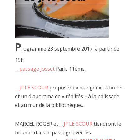
2015 novembre
2015 octobre
2015 septembre
P
2015 août
rogramme 23
septembre 2017, à partir de
2015 juillet
Encadré doré, 29 juin 2019
15h
__passage Josset
Paris 11ème.
2015 juin
2015 mai
__JF LE SCOUR
proposera « manger » : 4 boîtes
Jf ne manque pas d'imagination pour vou
et un diaporama de « réalités » à la palissade
2015 avril
et au mur de la bibliothèque…
2015 mars
2015 février
MARCEL ROGER et
__JF LE SCOUR
tiendront le
Toutes ces expériences, jeux et perform
bitume, dans le passage avec les
:
2015 janvier