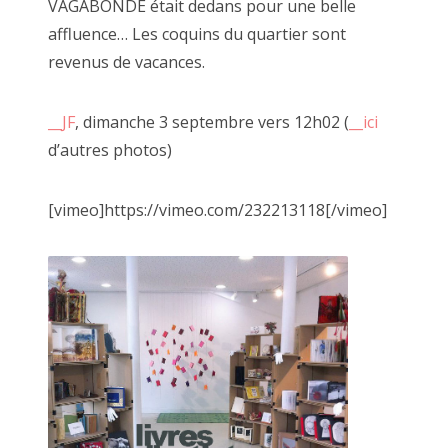
VAGABONDE était dedans pour une belle
affluence… Les coquins du quartier sont
revenus de vacances.
__JF
, dimanche 3 septembre vers 12h02 (
__ici
d’autres photos)
[vimeo]https://vimeo.com/232213118[/vimeo]
"Caméra Carton", décembre 2020
De nombreuses expériences se sont succé
fertile et aux outils mis à disposition par 
Toutes ces "faires" et clowneries n'auraien
je ne sais pas quel chemin j'aurais empru