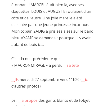
étonnant ! MARCEL était bien là, avec ses
2017 août
claquettes. LOUIS et AUGUSTE roulaient d’un
2017 juillet
côté et de l’autre. Une jolie marelle a été
dessinée par une jeune princesse inconnue.
2017 juin
Mon copain ZADIG a pris ses aises sur le banc
2017 mai
bleu. AYAME se demandait pourquoi il y avait
autant de bois ici…
2017 avril
2017 mars
C’est la nuit précédente que
« MACRONMIRAGE » a perdu
__sa tête
!
2017 février
2017 janvier
__JF
, mercedi 27 septembre vers 11h20 (
__ici
d’autres photos)
2016 décembre
2016 novembre
ps :
__à propos
des gants blancs et de l’objet