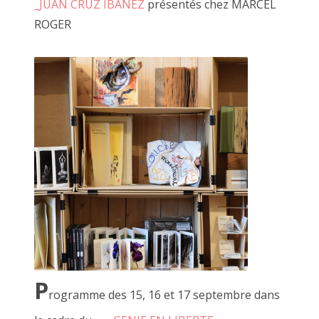
_JUAN CRUZ IBANEZ
présentés chez MARCEL
familière ".6" de "bon à rien, fantaisiste"
ROGER
P
rogramme des 15, 16 et 17 septembre dans
Le dictionnaire