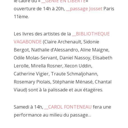
le cadre du «
__GENIE EN LIBERTE
«
ouverture de 14h à 20h,
__passage Josset
Paris
11ème.
Il m'a suffi d'un passage un jour d'automn
Les livres des artistes de la
__BIBLIOTHEQUE
d'emménager pour capter l'énergie bienvei
VAGABONDE
(Claire Archenault, Sidonie
disposition d'outils pour avoir envie de jo
Bergot, Nathalie d’Alessandro, Aline Maigne,
J'ai d'abord participé aux perfomances que
Odile Molas-Servant, Daniel Nassoy, Elisabeth
Je suis ensuite venu déguster quelques he
Lerolle, Mirella Rosner, Xecon Uddin,
le trottoir à regarder défiler les piétons 
Catherine Vigier, Traute Schmaljohann,
créatrices de JF.
Rosemary Piolais, Stéphanie Ménasé, Chantal
Viaud) sont à la palissade et aux étagères.
Animé par l'image je suis venu avec mes 
argentiques réalisé à l'agrandisseur en N
JF m'a invité à les accrocher à la paliss
Samedi à 14h,
__CAROL FONTENEAU
fera une
par les clous des nombreuses expositions
performance au milieu du passage…