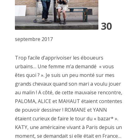
2022 décembre
2022 novembre
30
2022 octobre
septembre 2017
2022 août
Trop facile d’apprivoiser les éboueurs
2022 septembre
urbains… Une femme m’a demandé « vous
2022 juillet
êtes quoi ? ». Je suis un peu monté sur mes
1er décembre 2010, place Vendôme
grands chevaux quand son mari a voulu jouer
2022 juin
au malin ! A côté, de cette mauvaise rencontre,
2022 mai
PALOMA, ALICE et MAHAUT étaient contentes
de pouvoir dessiner ! ROMANE et YANN
2022 avril
étaient curieux de faire le tour du « bazar* ».
2022 mars
KATY, une américaine vivant à Paris depuis un
moment, se demandait si elle était en France…
2022 février