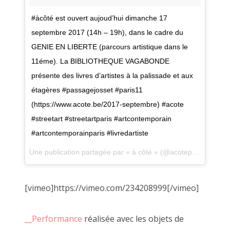
l'Autre.
#àcôté est ouvert aujoud’hui dimanche 17
Ici il n'est pas question de likes, de m
septembre 2017 (14h – 19h), dans le cadre du
d'indifférence.
Chaque regard ne peut être que critiqu
GENIE EN LIBERTE (parcours artistique dans le
à sa quête personelle de l'obsession cré
11éme). La BIBLIOTHEQUE VAGABONDE
présente des livres d’artistes à la palissade et aux
-----------
étagères #passagejosset #paris11
(https://www.acote.be/2017-septembre) #acote
#streetart #streetartparis #artcontemporain
#artcontemporainparis #livredartiste
De nombreuses âmes se sont emerveillées à
dailleurs un certain plaisir
Une publication partagée par « à côté » (@acotepointbe) le
1
et mon expérience est sûrement celle que 
Je pourrai ainsi expliquer à travers des 
[vimeo]https://vimeo.com/234208999[/vimeo]
vécu un déroulé le plus proche d'une réali
La mienne.
__Performance
réalisée avec les objets de
Loin de me considérer comme un artiste, s