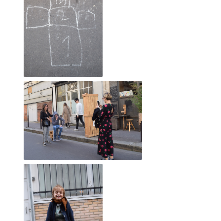
2019 mai
2019 avril
2019 mars
2019 février
2019 janvier
2018 décembre
17 mai 2013, Villedômer (37)
2018 novembre
2018 octobre
Vous l'aurez compris, l'obsession guide l'
2018 septembre
qui se promène et vous invite à
2018 août
tirer dessus chaque samedi.