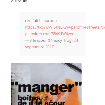
2016 octobre
qui roule
24 juillet 2021, carton béat
2016 septembre
2016 août
ceci fait beaucoup…
https://t.co/wvVISfNLKW
#paris11
#streetartp
2016 juillet
pic.twitter.com/58d91W6yVe
2016 juin
— jf le scour (@ready_frog)
24
septembre 2017
2016 mai
2016 avril
2016 mars
2016 février
2016 janvier
2015 décembre