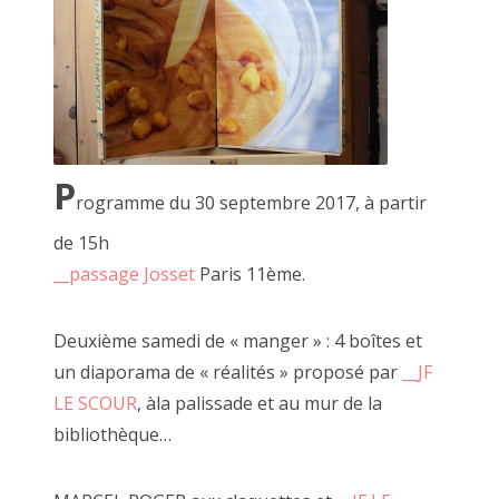
2021 avril
Passioné par le bois et les boîtes, JF b
son travail sur la récupération.
2021 février
Des planches et tiroirs s'assemblent, de
2021 janvier
prennent place laissant à JF l'opportunit
boîtes mystérieuses où se cachent régu
2020 décembre
morceaux de bois.
P
"
__démonstration du diable et ses boîte
2020 novembre
rogramme du 30 septembre 2017, à partir
__encore des boîtes
,
__6 ou 7 boîtes
,
__
remarquables
de 15h
2020 septembre
__passage Josset
Paris 11ème.
2020 octobre
Deuxième samedi de « manger » : 4 boîtes et
2020 août
un diaporama de « réalités » proposé par
__JF
2020 juillet
LE SCOUR
, àla palissade et au mur de la
bibliothèque…
2020 juin
2020 mai