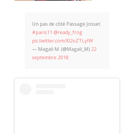
Désarmée Espagnole
» , les
__tableaux de Marcel
, ses
2014 décembre
carnets de poèmes ou ses performances de claquettes.
Tous se réunissent pour FAIRE OU PAS.
octobre, novembre 2014
Un pas de côté Passage Josset
#paris11
@ready_frog
pic.twitter.com/l02oZTLyIW
Recherche
— Magali M. (@Magali_M)
22
:
septembre 2018