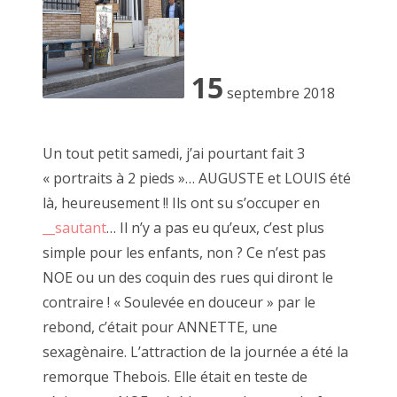
Le dictionnaire
15
septembre 2018
Il m'a suffi d'un passage un jour d'automne alors que je
venais d'emménager pour capter l'énergie bienveillante et la
Un tout petit samedi, j’ai pourtant fait 3
mise à disposition d'outils pour avoir envie de jouer à côté.
« portraits à 2 pieds »… AUGUSTE et LOUIS été
là, heureusement !! Ils ont su s’occuper en
J'ai d'abord participé aux perfomances que JF nous invite à
__sautant
… Il n’y a pas eu qu’eux, c’est plus
faire.
simple pour les enfants, non ? Ce n’est pas
Je suis ensuite venu déguster quelques heures. Simplement
assis sur le trottoir à regarder défiler les piétons curieux
NOE ou un des coquin des rues qui diront le
s'attardant aux folies créatrices de JF.
contraire ! « Soulevée en douceur » par le
rebond, c’était pour ANNETTE, une
Animé par l'image je suis venu avec mes premiers tirages
sexagènaire. L’attraction de la journée a été la
argentiques réalisé à l'agrandisseur en NB.
remorque Thebois. Elle était en teste de
JF m'a invité à les accrocher à la palissade (un mur de bois