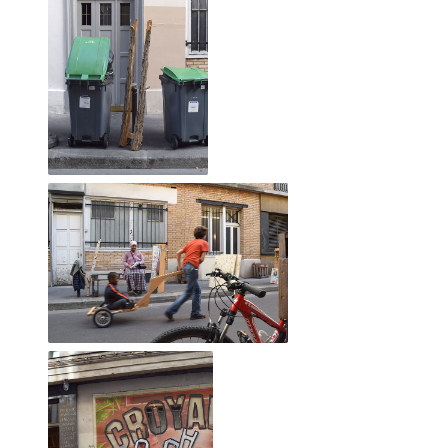
Le faiseur se moque de la connotation négative du
jugement de l'Autre.
Ici il n'est pas question de likes, de mépris ou même
d'indifférence.
Chaque regard ne peut être que critique constructive ou
réponse à sa quête personelle de l'obsession créatrice.
-----------
De nombreuses âmes se sont emerveillées à venir jouer. J'en
tire dailleurs un certain plaisir
et mon expérience est sûrement celle que je connais le
mieux.
Je pourrai ainsi expliquer à travers des exemples concrets et
mon vécu un déroulé le plus proche d'une réalité.