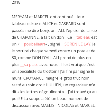
2018
Mural libre juin 2020
MERYAM et MARCEL ont continué… leur
tableau « drue ». ALICE et GASPARD sont
passés me dire bonjour… ALI, l’épicier de la rue
de CHARONNE, a fait un don… Ce
__tableau
est
un «
__poubelleart
« , signé
__SOREN LE LAY
. Je
le sortirai chaque samedi contre un potelet de
80, comme DON D’ALI. ALI prend de plus en
plus
__sa place
avec nous… Il est vrai que c’est
un spécialiste du trottoir !! J’ai fini par signé le
mural CROYANCE, malgré le gros truc noir
resté au coin droit !! JULIEN, un regardeur m’a
dit « les lettres dégoulinent »… J’ai trouvé ça au
poil ! !! La soupe a été un beau moment de
"Caméra Carton", décembre 2020
discussion avec MAELIS, NICOLAS et MARCEL.