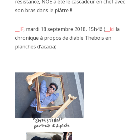
résistance, NOE a été le cascadeur en chef avec
marqué par les clous des nombreuses expositions qui m'ont
précédées).
son bras dans le plâtre !!
__JF
, mardi 18 septembre 2018, 15h46 (
__ici
la
chronique à propos de diable Thebois en
planches d’acacia)
La palissade