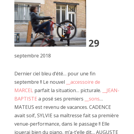
2022 janvier
2021 décembre
2021 novembre
29
2021 octobre
11 novembre 2021, passage Josset
septembre 2018
2021 septembre
Dernier ciel bleu d’été… pour une fin
2021 août
septembre !! Le nouvel
__accessoire de
A travers son art, JF cite régulièrement Robert Filiou "l'art
2021 juillet
MARCEL
parfait la situation… picturale.
__JEAN-
est ce qui rend la vie plus intéressante que l'art" (à répeter
BAPTISTE
a posé ses premiers
__sons
…
deux fois), il dépeint une société en crise existentielle entre
2021 juin
surconsommation et espoir.
MATEUS est revenu de vacances. CADENCE
2021 mai
avait soif, SYLVIE sa maîtresse fait sa première
Passioné par le bois et les boîtes, JF base une grande
venue-performance, dans le passage !! Elle
2021 mars
partie de son travail sur la récupération.
jouerai bien du piano, m’a-t’elle dit… AUGUSTE