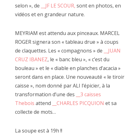
8/ Occuper la rue
selon », de
__JF LE SCOUR,
sont en photos, en
9/ Se remettre en question
vidéos et en grandeur nature.
MEYRIAM est attendu aux pinceaux. MARCEL
ROGER signera son « tableau drue » à coups
__Sacha Benitah
, le 23 août 2022
de claquettes. Les « compagnons » de
__JUAN
CRUZ IBANEZ
, le « banc bleu », « c’est du
bouleau » et le « diable en planches d’acacia »
seront dans en place. Une nouveauté « le tiroir
caisse », nom donné par ALI l’épicier, à la
transformation d’une des
__3 caisses
Thebois
attend
__CHARLES PICQUION
et sa
collecte de mots…
La soupe est à 19h !!