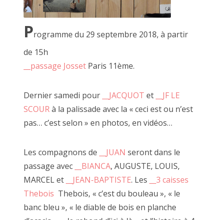
2020 avril
P
2020 mars
rogramme du 29 septembre 2018, à partir
de 15h
2020 février
__passage Josset
Paris 11ème.
2020 janvier
juillet 2018, à côté
Dernier samedi pour
__JACQUOT
et
__JF LE
2019 décembre
SCOUR
à la palissade avec la « ceci est ou n’est
2019 novembre
pas… c’est selon » en photos, en vidéos…
2019 octobre
Les compagnons de
__JUAN
seront dans le
2019 septembre
passage avec
__BIANCA
, AUGUSTE, LOUIS,
2019 juillet
MARCEL et
__JEAN-BAPTISTE
. Les
__3 caisses
Thebois
Thebois, « c’est du bouleau », « le
2019 août
banc bleu », « le diable de bois en planche
2019 juin