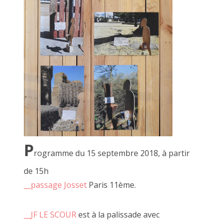
"Pédale Pédale", décembre 2018
P
rogramme du 15 septembre 2018, à partir
de 15h
__passage Josset
Paris 11ème.
Première rencontre avec le OU PAS. Nous avions imaginé
cela comme un événement ou viennent se succéder de
__JF LE SCOUR
est à la palissade avec
nombreuses personnes.