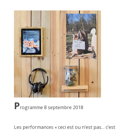
Une question se pose et continue de me tarauder l'esprit :
Que serait le passage Josset sans à côté ?
Que serait à côté sans JF Le Scour ?
Que serait-il sans nous, curieux faiseurs ?
Que serions nous sans vous curieux regardeurs ?
Qui êtes vous sans le je(u) de la création ?
Les commandements d'à côté :
1/ Entre toutes personnes curieuses
2/ Penser à côté dans tous les sens du terme (conformisme,
géographiquement, socialement)
3/ Faire dans le jeu
P
4/ Ne pas craindre le OU PAS et l'accepter
rogramme 8 septembre 2018
5/ Partager la soupe
6/ Échanger avec l'Autre
7/ L'alcool et les drogues sont interdites sur place
Les performances « ceci est ou n’est pas… c’est