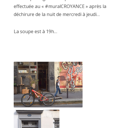
effectuée au « #muralCROYANCE » après la
déchirure de la nuit de mercredi à jeudi…
La soupe est à 19h…
MARCEL ROGER aux claquettes 2018
Le OU PAS, concept inhérent aux faiseurs, consiste dans le
fait de jouer de tout.
De sa voix, de son corps, d'une fabrication d'éléments à
une performance improvisée sans savoir si cela va "le faire
ou pas".
Principalement menées DEHORS! sur le parvis, la scène
d'à côté, ces tribulations sont essentielles pour
le développement artistique du faiseur.