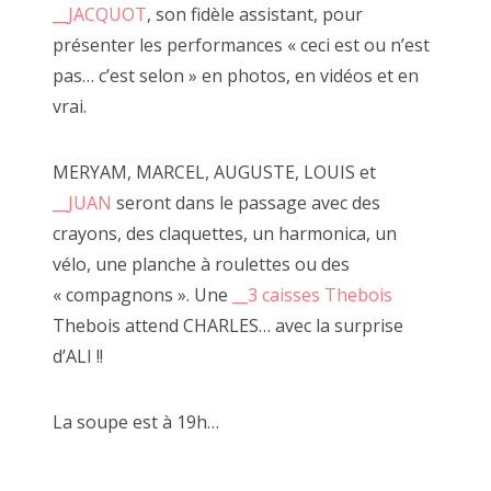
__JACQUOT
, son fidèle assistant, pour
Certes nous avions rameuté beaucoup de monde en un court
présenter les performances « ceci est ou n’est
instant mais là n'est pas le crédo d'à côté.
pas… c’est selon » en photos, en vidéos et en
C'est à ce moment que j'ai pris conscience de l'importance du
vrai.
DEHORS.
MERYAM, MARCEL, AUGUSTE, LOUIS et
Je suis revenu avec un micro pour demander aux Autres
__JUAN
seront dans le passage avec des
"
__Est-ce que la voi(e)x est libre ?
"
crayons, des claquettes, un harmonica, un
Puis avec d'autres photos sur des cartons en pleine rue. Des
textes à lire à voix haute.
vélo, une planche à roulettes ou des
Nous avons eu l'honneur avec Alexandre de faire un mur 4x3
« compagnons ». Une
__3 caisses Thebois
en façade d'à côté.
Thebois attend CHARLES… avec la surprise
J'ai ensuite réitéré l'opération en affichant "libre" une lecture
d’ALI !!
en plein air d'un carnet de voyage écrit sur la route.
Lors d'une autre exposition immersive, digitale et
collaborative j'ai créé une caméra en carton interactive en
La soupe est à 19h…
réponse à la loi sécurité globale.