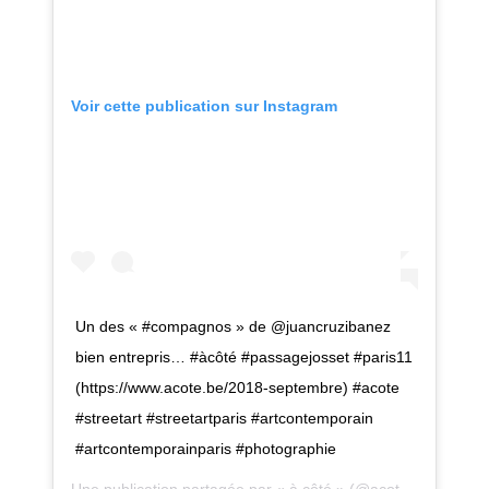
Voir cette publication sur Instagram
2 mai 2015, MARCEL ROGER et JF Le Scour
Un des « #compagnos » de @juancruzibanez
bien entrepris… #àcôté #passagejosset #paris11
(https://www.acote.be/2018-septembre) #acote
#streetart #streetartparis #artcontemporain
#artcontemporainparis #photographie
Une publication partagée par
« à côté »
(@acotepointbe) le