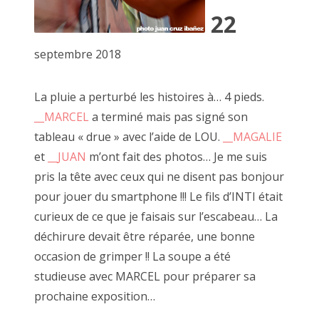
2016 octobre
22
2016 septembre
septembre 2018
2016 août
2016 juillet
La pluie a perturbé les histoires à… 4 pieds.
__MARCEL
a terminé mais pas signé son
2016 juin
tableau « drue » avec l’aide de LOU.
__MAGALIE
2016 mai
et
__JUAN
m’ont fait des photos… Je me suis
pris la tête avec ceux qui ne disent pas bonjour
2016 avril
pour jouer du smartphone !!! Le fils d’INTI était
2016 mars
curieux de ce que je faisais sur l’escabeau… La
déchirure devait être réparée, une bonne
2016 février
occasion de grimper !! La soupe a été
2016 janvier
studieuse avec MARCEL pour préparer sa
Encadré doré, 29 juin 2019
prochaine exposition…
2015 décembre