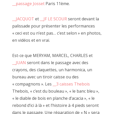
__passage Josset
Paris 11ème.
__JACQUOT
et
__JF LE SCOUR
seront devant la
palissade pour présenter les performances
CECILE RAYMOND, 18 octobre 2014
« ceci est ou n’est pas… c’est selon » en photos,
en vidéos et en vrai.
Est-ce que MERYAM, MARCEL, CHARLES et
__JUAN
seront dans le passage avec des
crayons, des claquettes, un harmonica, un
bureau avec un tiroir caisse ou des
« compagnons ». Les
__3 caisses Thebois
Thebois, « c’est du bouleau », « le banc bleu »,
« le diable de bois en planche d’acacia », « le
rebond d’ici à là » et l’histoire à 4 pieds seront
dans le passage. Une réparation de « N » sera