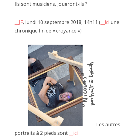
Ils sont musiciens, joueront-ils ?
__JF
, lundi 10 septembre 2018, 14h11 (
__ici
une
De nombreuses expériences se sont succédées grâce au
chronique fin de « croyance »)
terreau fertile et aux outils mis à disposition par JF à côte.
Toutes ces "faires" et clowneries n'auraient été possible sans
cela et je ne sais pas quel chemin j'aurais emprunté si la
flamme de la création n'avait pas été ravivée par ce lieu et
tous ces gens.
Ces OU PAS, ces FAIRE DEHORS et dedans, ces jourdautrer.
JF merci, merci, merci.
C'est en ce sens que nous pouvons dire que le travail mené
par JF le Scour transforme son appartement et la rue à côté
en un bien d'utilité publique, social et créatif.
Les autres
En soit, une fabrique à faiseurs.
portraits à 2 pieds sont
__ici
.