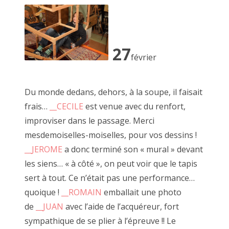
2023 novembre
2023 octobre
2023 septembre
27
février
2023 juillet
2023 août
Du monde dedans, dehors, à la soupe, il faisait
frais…
__CECILE
est venue avec du renfort,
2023 juin
improviser dans le passage. Merci
2023 mai
mesdemoiselles-moiselles, pour vos dessins !
__JEROME
a donc terminé son « mural » devant
2023 avril
les siens… « à côté », on peut voir que le tapis
2023 mars
sert à tout. Ce n’était pas une performance…
quoique !
__ROMAIN
emballait une photo
2023 février
de
__JUAN
avec l’aide de l’acquéreur, fort
2023 janvier
sympathique de se plier à l’épreuve !! Le