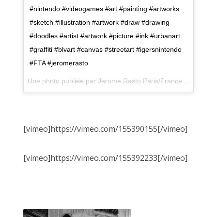
#nintendo #videogames #art #painting #artworks
#sketch #illustration #artwork #draw #drawing
#doodles #artist #artwork #picture #ink #urbanart
#graffiti #blvart #canvas #streetart #igersnintendo
#FTA #jeromerasto
Une photo publiée par Jerome Rasto Paris/France (@jeromerasto) le
la Désarmée Espagnole, JUAN CRUZ IBANEZ 2022
[vimeo]https://vimeo.com/155390155[/vimeo]
[vimeo]https://vimeo.com/155392233[/vimeo]