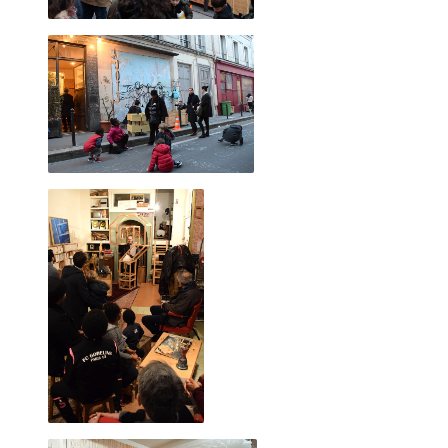
Le faiseur se moque de la connotation négative du
jugement de l'Autre.
Ici il n'est pas question de likes, de mépris ou même
d'indifférence.
Chaque regard ne peut être que critique constructive ou
réponse à sa quête personelle de l'obsession créatrice.
-----------
De nombreuses âmes se sont emerveillées à venir jouer. J'en
tire dailleurs un certain plaisir
et mon expérience est sûrement celle que je connais le
mieux.
Je pourrai ainsi expliquer à travers des exemples concrets et
mon vécu un déroulé le plus proche d'une réalité.