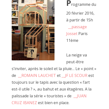
P
de la création, du FAIRE dans le partage.
2018 juillet
rogramme du
Vous passez d'ici à là en un petit rebond :
__jourdautrer
20 février 2016,
2018 juin
l'exposition
.
à partir de 15h
2018 mai
__passage
Josset
Paris
2018 avril
11ème
2018 mars
2018 février
La neige va
peut-être
2018 janvier
s’inviter, après le soleil et la pluie… Le « point »
2017 décembre
de
__ROMAIN LAUCHET
et
__JF LE SCOUR
est
toujours sur le tapis avec la question « l’art
2017 novembre
est-il utile ? », au bahut et aux étagères. A la
2017 octobre
palissade la série « touristes » de
__JUAN
CRUZ IBANEZ
est bien en place.
2017 septembre