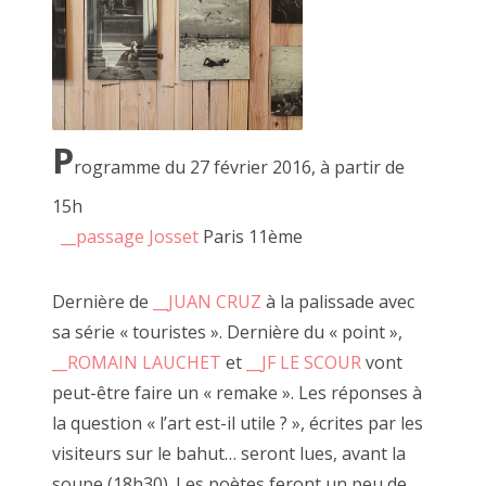
2022 janvier
2021 décembre
2021 novembre
P
rogramme du 27 février 2016, à partir de
2021 octobre
11 novembre 2021, passage Josset
15h
2021 septembre
__passage Josset
Paris 11ème
2021 août
Dernière de
__JUAN CRUZ
à la palissade avec
A travers son art, JF cite régulièrement Robert Filiou "l'art
2021 juillet
sa série « touristes ». Dernière du « point »,
est ce qui rend la vie plus intéressante que l'art" (à répeter
deux fois), il dépeint une société en crise existentielle entre
__ROMAIN LAUCHET
et
__JF LE SCOUR
vont
2021 juin
surconsommation et espoir.
peut-être faire un « remake ». Les réponses à
2021 mai
la question « l’art est-il utile ? », écrites par les
Passioné par le bois et les boîtes, JF base une grande
visiteurs sur le bahut… seront lues, avant la
2021 mars
partie de son travail sur la récupération.
soupe (18h30). Les poètes feront un peu de