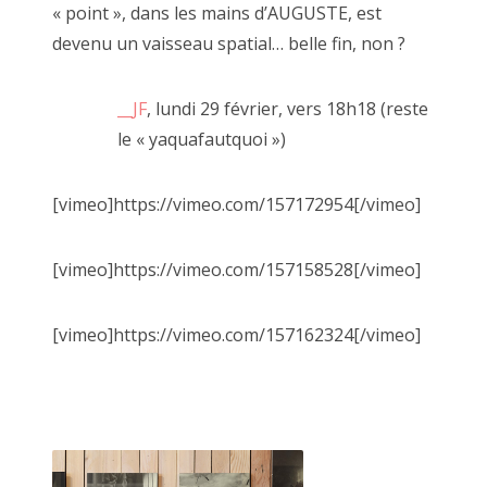
« point », dans les mains d’AUGUSTE, est
2022 décembre
devenu un vaisseau spatial… belle fin, non ?
2022 novembre
__JF
, lundi 29 février, vers 18h18 (reste
2022 octobre
le « yaquafautquoi »)
2022 août
[vimeo]https://vimeo.com/157172954[/vimeo]
2022 septembre
1er décembre 2010, place Vendôme
2022 juillet
[vimeo]https://vimeo.com/157158528[/vimeo]
2022 juin
[vimeo]https://vimeo.com/157162324[/vimeo]
2022 mai
2022 avril
2022 mars
2022 février