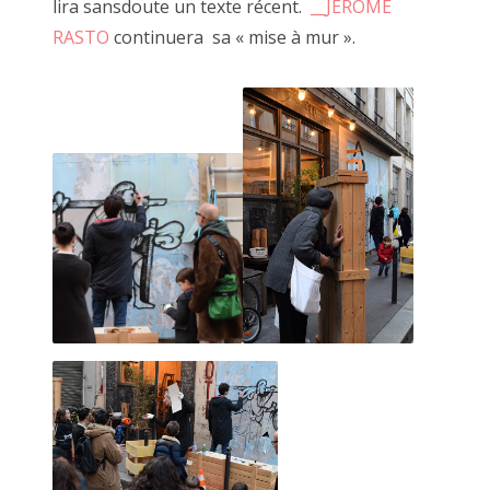
lira sansdoute un texte récent.
__JEROME
RASTO
continuera sa « mise à mur ».
MARCEL ROGER aux claquettes 2018
Le OU PAS, concept inhérent aux faiseurs, consiste dans le
fait de jouer de tout.
De sa voix, de son corps, d'une fabrication d'éléments à
une performance improvisée sans savoir si cela va "le faire
ou pas".
Principalement menées DEHORS! sur le parvis, la scène
d'à côté, ces tribulations sont essentielles pour
le développement artistique du faiseur.