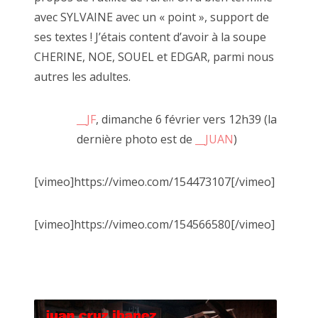
Le dictionnaire
avec SYLVAINE avec un « point », support de
ses textes ! J’étais content d’avoir à la soupe
CHERINE, NOE, SOUEL et EDGAR, parmi nous
autres les adultes.
Il m'a suffi d'un passage un jour d'automne alors que je
venais d'emménager pour capter l'énergie bienveillante et la
__JF
, dimanche 6 février vers 12h39 (la
mise à disposition d'outils pour avoir envie de jouer à côté.
dernière photo est de
__JUAN
)
J'ai d'abord participé aux perfomances que JF nous invite à
[vimeo]https://vimeo.com/154473107[/vimeo]
faire.
Je suis ensuite venu déguster quelques heures. Simplement
assis sur le trottoir à regarder défiler les piétons curieux
[vimeo]https://vimeo.com/154566580[/vimeo]
s'attardant aux folies créatrices de JF.
Animé par l'image je suis venu avec mes premiers tirages
argentiques réalisé à l'agrandisseur en NB.
JF m'a invité à les accrocher à la palissade (un mur de bois