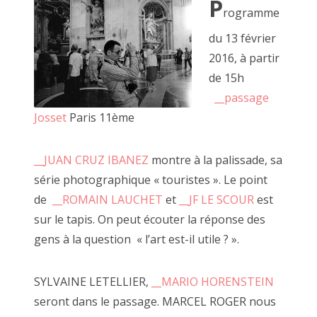
P
rogramme
du 13 février
2016, à partir
de 15h
CECILE RAYMOND, 18 octobre 2014
__passage
Josset
Paris 11ème
__JUAN CRUZ IBANEZ
montre à la palissade, sa
série photographique « touristes ». Le point
de
__ROMAIN LAUCHET
et
__JF LE SCOUR
est
sur le tapis. On peut écouter la réponse des
gens à la question « l’art est-il utile ? ».
SYLVAINE LETELLIER,
__MARIO HORENSTEIN
seront dans le passage. MARCEL ROGER nous