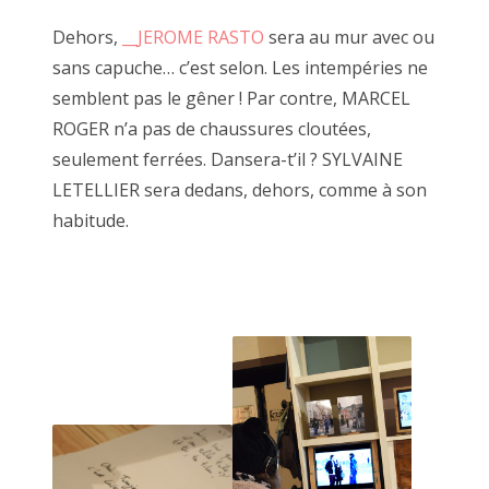
2017 août
Dehors,
__JEROME RASTO
sera au mur avec ou
sans capuche… c’est selon. Les intempéries ne
2017 juillet
semblent pas le gêner ! Par contre, MARCEL
2017 juin
ROGER n’a pas de chaussures cloutées,
seulement ferrées. Dansera-t’il ? SYLVAINE
2017 mai
LETELLIER sera dedans, dehors, comme à son
2017 avril
habitude.
24 juillet 2021, carton béat
2017 mars
2017 février
2017 janvier
2016 décembre
2016 novembre