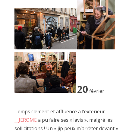
2020 avril
2020 mars
2020 février
2020 janvier
juillet 2018, à côté
2019 décembre
2019 novembre
2019 octobre
20
février
2019 septembre
2019 juillet
Temps clément et affluence à l’extérieur…
__JEROME
a pu faire ses « lavis », malgré les
2019 août
sollicitations ! Un « jip peux m’arrêter devant »
2019 juin