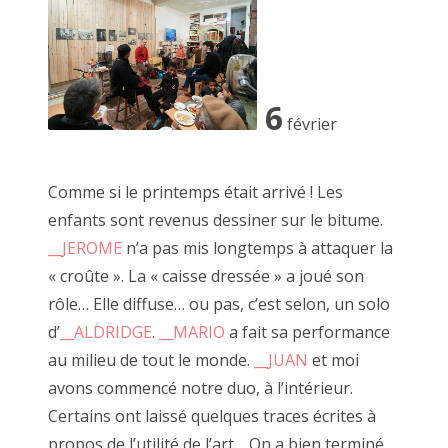
La mienne.
Loin de me considérer comme un artiste, si ce n'est que la
version familière ".6" de "bon à rien, fantaisiste"
6
février
Comme si le printemps était arrivé ! Les
enfants sont revenus dessiner sur le bitume.
__JEROME
n’a pas mis longtemps à attaquer la
« croûte ». La « caisse dressée » a joué son
rôle… Elle diffuse… ou pas, c’est selon, un solo
d’
__ALDRIDGE
.
__MARIO
a fait sa performance
au milieu de tout le monde.
__JUAN
et moi
avons commencé notre duo, à l’intérieur.
Certains ont laissé quelques traces écrites à
propos de l’utilité de l’art… On a bien terminé