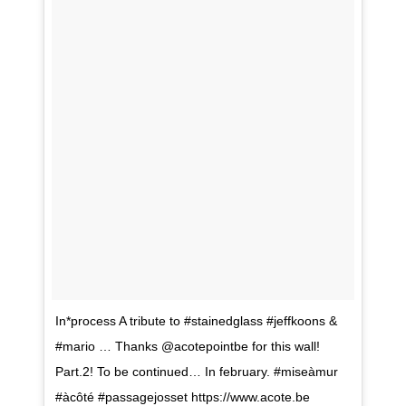
2 mai 2015, MARCEL ROGER et JF Le Scour
In*process A tribute to #stainedglass #jeffkoons &
#mario … Thanks @acotepointbe for this wall!
Part.2! To be continued… In february. #miseàmur
#àcôté #passagejosset https://www.acote.be