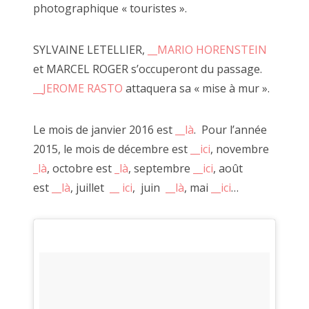
photographique « touristes ».
SYLVAINE LETELLIER,
__MARIO HORENSTEIN
C'est à l'occasion d'un voyage à vélo que je suis revenu avec
et MARCEL ROGER s’occuperont du passage.
Alexandre Leroux, un ami. Nous avons présenté une
__JEROME RASTO
attaquera sa « mise à mur ».
ribambelles de photos, de vidéos et d'objets.
Le mois de janvier 2016 est
__là
. Pour l’année
2015, le mois de décembre est
__ici
, novembre
_là
, octobre est
_là
, septembre
__ici
, août
est
__là
, juillet
__ ici
, juin
__là
, mai
__ici
…