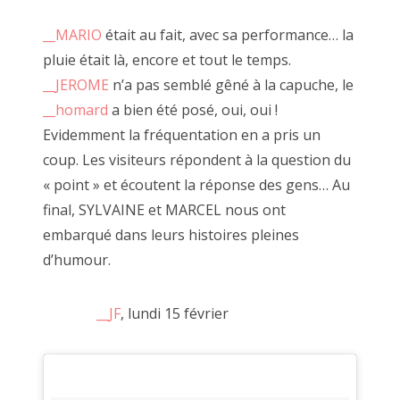
Désarmée Espagnole
» , les
__tableaux de Marcel
, ses
2014 décembre
carnets de poèmes ou ses performances de claquettes.
__MARIO
était au fait, avec sa performance… la
Tous se réunissent pour FAIRE OU PAS.
pluie était là, encore et tout le temps.
octobre, novembre 2014
__JEROME
n’a pas semblé gêné à la capuche, le
__homard
a bien été posé, oui, oui !
Recherche
Evidemment la fréquentation en a pris un
:
coup. Les visiteurs répondent à la question du
« point » et écoutent la réponse des gens… Au
final, SYLVAINE et MARCEL nous ont
embarqué dans leurs histoires pleines
d’humour.
__JF
, lundi 15 février