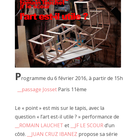
marqué par les clous des nombreuses expositions qui m'ont
précédées).
P
rogramme du 6 février 2016, à partir de 15h
__passage Josset
Paris 11ème
Le « point » est mis sur le tapis, avec la
question « l’art est-il utile ? » performance de
__ROMAIN LAUCHET
et
__JF LE SCOUR
d’un
La palissade
côté.
__JUAN CRUZ IBANEZ
propose sa série