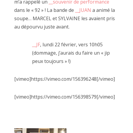
m’a rappelé un
__souvenir de performance
dans le « 92 » ! La bande de
__JUAN
a animé la
2019 mai
soupe… MARCEL et SYLVAINE les avaient pris
2019 avril
au dépourvu juste avant.
17 mai 2013, Villedômer (37)
2019 mars
__JF
, lundi 22 février, vers 10h05
2019 février
(dommage, j’aurais du faire un « jip
peux toujours » !)
2019 janvier
Vous l'aurez compris, l'obsession guide l'artiste et c'est ce
fil rouge qui se promène et vous invite à
2018 décembre
[vimeo]https://vimeo.com/156396248[/vimeo]
tirer dessus chaque samedi.
2018 novembre
Ouvert à tous les curieux qui souhaitent s'y aventurer, JF le
[vimeo]https://vimeo.com/156398579[/vimeo]
2018 octobre
Scour propose une expérience immersive
pour que nous puissions tous devenir les protagonistes
2018 septembre
d'une œuvre le temps d'un clic -et pourquoi pas plus.
2018 août
A travers de multiples performances, il nous invite au jeu