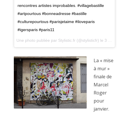
rencontres artistes improbables. #villagebastille
#artpourtous #bonneadresse #bastille
#culturepourtous #parisjetaime #iloveparis
#igersparis #paris11
Une photo publiée par Stylistic.fr (@stylisticfr) le
3 Févr. 2016 à 7h25 PST
La « mise
à mur »
finale de
"Pédale Pédale", décembre 2018
Marcel
Roger
pour
janvier.
Première rencontre avec le OU PAS. Nous avions imaginé
cela comme un événement ou viennent se succéder de
nombreuses personnes.