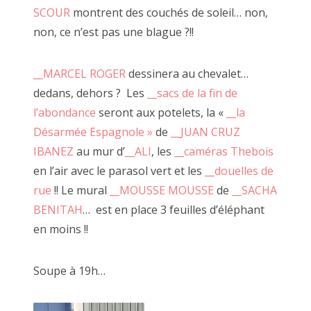
SCOUR
montrent des couchés de soleil… non,
La mienne.
non, ce n’est pas une blague ?!!
Loin de me considérer comme un artiste, si ce n'est que la
version familière ".6" de "bon à rien, fantaisiste"
__MARCEL ROGER
dessinera au chevalet…
dedans, dehors ? Les
__sacs de la fin de
l’abondance
seront aux potelets, la «
__la
Désarmée Espagnole »
de
__JUAN CRUZ
IBANEZ
au mur d’
__ALI
, les
__caméras Thebois
en l’air avec le parasol vert et les
__douelles de
rue
!! Le mural
__MOUSSE MOUSSE
de
__SACHA
BENITAH
… est en place 3 feuilles d’éléphant
en moins !!
Soupe à 19h…