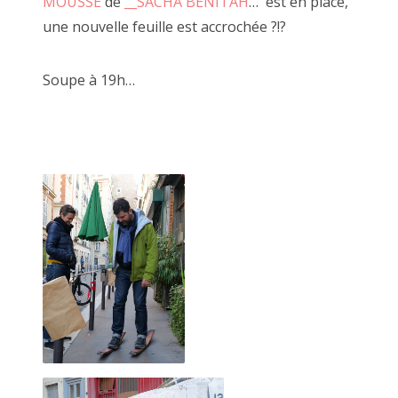
MOUSSE
de
__SACHA BENITAH
… est en place,
une nouvelle feuille est accrochée ?!?
Soupe à 19h…
2 mai 2015, MARCEL ROGER et JF Le Scour