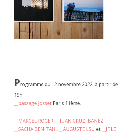
Le faiseur se moque de la connotation négative du
jugement de l'Autre.
Ici il n'est pas question de likes, de mépris ou même
d'indifférence.
Chaque regard ne peut être que critique constructive ou
réponse à sa quête personelle de l'obsession créatrice.
-----------
P
rogramme du 12 novembre 2022, à partir de
15h
De nombreuses âmes se sont emerveillées à venir jouer. J'en
tire dailleurs un certain plaisir
__passage Josset
Paris 11ème.
et mon expérience est sûrement celle que je connais le
mieux.
__MARCEL ROGER
,
__JUAN CRUZ IBANEZ
,
Je pourrai ainsi expliquer à travers des exemples concrets et
__SACHA BENITAH
,
__AUGUSTE LSU
et
__JF LE
mon vécu un déroulé le plus proche d'une réalité.