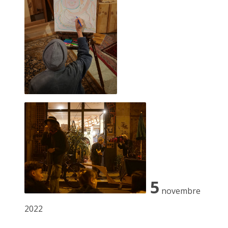
Certes nous avions rameuté beaucoup de monde en un court
instant mais là n'est pas le crédo d'à côté.
C'est à ce moment que j'ai pris conscience de l'importance du
DEHORS.
Je suis revenu avec un micro pour demander aux Autres
"
__Est-ce que la voi(e)x est libre ?
"
Puis avec d'autres photos sur des cartons en pleine rue. Des
textes à lire à voix haute.
Nous avons eu l'honneur avec Alexandre de faire un mur 4x3
en façade d'à côté.
J'ai ensuite réitéré l'opération en affichant "libre" une lecture
en plein air d'un carnet de voyage écrit sur la route.
5
Lors d'une autre exposition immersive, digitale et
novembre
collaborative j'ai créé une caméra en carton interactive en
réponse à la loi sécurité globale.
2022