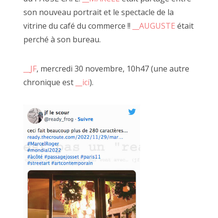
son nouveau portrait et le spectacle de la
2022 décembre
vitrine du café du commerce !!
__AUGUSTE
était
2022 novembre
perché à son bureau.
2022 octobre
__JF
, mercredi 30 novembre, 10h47 (une autre
2022 août
chronique est
__ici
).
2022 septembre
1er décembre 2010, place Vendôme
2022 juillet
2022 juin
2022 mai
2022 avril
2022 mars
2022 février