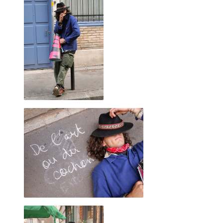
Le dictionnaire
Il m'a suffi d'un passage un jour d'automne alors que je
venais d'emménager pour capter l'énergie bienveillante et la
mise à disposition d'outils pour avoir envie de jouer à côté.
J'ai d'abord participé aux perfomances que JF nous invite à
faire.
Je suis ensuite venu déguster quelques heures. Simplement
assis sur le trottoir à regarder défiler les piétons curieux
s'attardant aux folies créatrices de JF.
Animé par l'image je suis venu avec mes premiers tirages
argentiques réalisé à l'agrandisseur en NB.
JF m'a invité à les accrocher à la palissade (un mur de bois