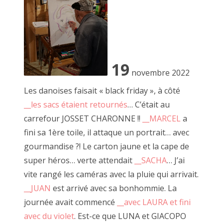
2017 août
2017 juillet
2017 juin
19
novembre 2022
2017 mai
Les danoises faisait « black friday », à côté
2017 avril
__les sacs
étaient retournés
… C’était au
24 juillet 2021, carton béat
carrefour JOSSET CHARONNE !!
__MARCEL
a
2017 mars
fini sa 1ère toile, il attaque un portrait… avec
2017 février
gourmandise ?! Le carton jaune et la cape de
super héros… verte attendait
__SACHA
… J’ai
2017 janvier
vite rangé les caméras avec la pluie qui arrivait.
2016 décembre
__JUAN
est arrivé avec sa bonhommie. La
journée avait commencé
__avec LAURA et fini
2016 novembre
avec du violet
. Est-ce que LUNA et GIACOPO