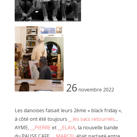
2023 novembre
2023 octobre
2023 septembre
2023 juillet
2023 août
2023 juin
2023 mai
26
novembre 2022
2023 avril
2023 mars
Les danoises faisait leurs 2ème « black friday »,
à côté ont été toujours
__les sacs
retournés
…
2023 février
AYME,
__PIERRE
et
__ELAIA
, la nouvelle bande
2023 janvier
du PAUSE CAFE.
__MARCEL
était partagé entre