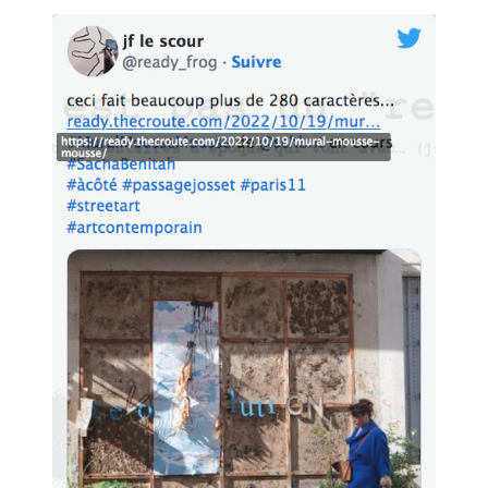
De nombreuses expériences se sont succédées grâce au
terreau fertile et aux outils mis à disposition par JF à côte.
Toutes ces "faires" et clowneries n'auraient été possible sans
cela et je ne sais pas quel chemin j'aurais emprunté si la
flamme de la création n'avait pas été ravivée par ce lieu et
tous ces gens.
Ces OU PAS, ces FAIRE DEHORS et dedans, ces jourdautrer.
JF merci, merci, merci.
C'est en ce sens que nous pouvons dire que le travail mené
par JF le Scour transforme son appartement et la rue à côté
en un bien d'utilité publique, social et créatif.
En soit, une fabrique à faiseurs.