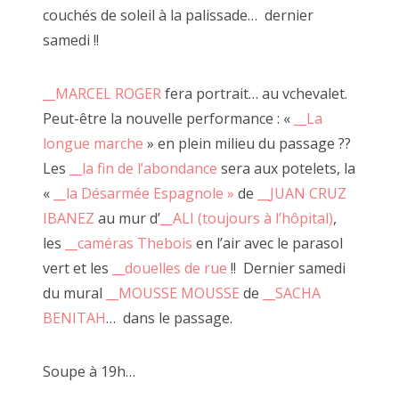
couchés de soleil à la palissade… dernier
2020 avril
samedi !!
2020 mars
__MARCEL ROGER
fera portrait… au vchevalet.
2020 février
Peut-être la nouvelle performance : «
__La
2020 janvier
longue marche
» en plein milieu du passage ??
Les
__la fin de l’abondance
sera aux potelets, la
juillet 2018, à côté
2019 décembre
«
__la Désarmée Espagnole »
de
__JUAN CRUZ
2019 novembre
IBANEZ
au mur d’
__ALI (toujours à l’hôpital)
,
les
__caméras Thebois
en l’air avec le parasol
2019 octobre
vert et les
__douelles de rue
!! Dernier samedi
2019 septembre
du mural
__MOUSSE MOUSSE
de
__SACHA
BENITAH
… dans le passage.
2019 juillet
2019 août
Soupe à 19h…
2019 juin