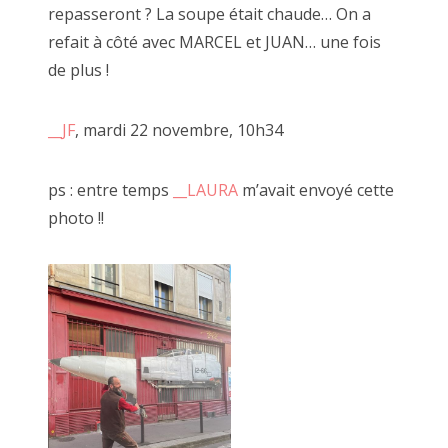
2016 octobre
repasseront ? La soupe était chaude… On a
refait à côté avec MARCEL et JUAN… une fois
2016 septembre
de plus !
2016 août
2016 juillet
__JF
, mardi 22 novembre, 10h34
2016 juin
ps : entre temps
__LAURA
m’avait envoyé cette
2016 mai
photo !!
2016 avril
2016 mars
2016 février
2016 janvier
Encadré doré, 29 juin 2019
2015 décembre