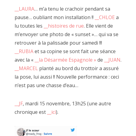
__LAURA
… m’a tenu le crachoir pendant sa
pause… oubliant mon installation !!
__CHLOE
a
lu toutes les
__histoires de rue
. Elle vient de
m’envoyer une photo de « sunset »… qui va se
CECILE RAYMOND, 18 octobre 2014
retrouver à la palissade pour samedi !!!
__RUBIA
et sa copine se sont fait une séance
avec la «
__la Désarmée Espagnole »
de
__JUAN
.
__MARCEL
planté au bord du trottoir a assuré
la pose, lui aussi !! Nouvelle performance : ceci
n’est pas une chasse d’eau…
__JF
, mardi 15 novembre, 13h25 (une autre
chronique est
__ici
).