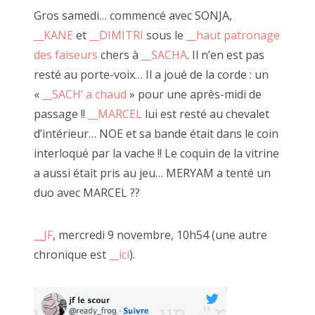
Gros samedi… commencé avec SONJA,
__KANE
et
__DIMITRI
sous le
__haut patronage
des faiseurs
chers à
__SACHA
. Il n’en est pas
resté au porte-voix… Il a joué de la corde : un
«
__SACH’ a chaud
» pour une après-midi de
passage !!
__MARCEL
lui est resté au chevalet
d’intérieur… NOE et sa bande était dans le coin
interloqué par la vache !! Le coquin de la vitrine
a aussi était pris au jeu… MERYAM a tenté un
duo avec MARCEL ??
__JF
, mercredi 9 novembre, 10h54 (une autre
Mural vague à bonds, 16 novembre 2019
chronique est
__ici
).