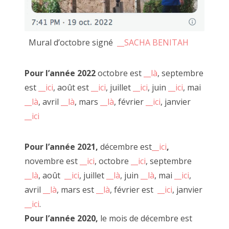
Une question se pose et continue de me tarauder l'esprit :
Que serait le passage Josset sans à côté ?
Mural d’octobre signé
__SACHA BENITAH
Que serait à côté sans JF Le Scour ?
Que serait-il sans nous, curieux faiseurs ?
Pour l’année 2022
octobre est
__là
, septembre
Que serions nous sans vous curieux regardeurs ?
est
__ici
, août est
__ici
, juillet
__ici
, juin
__ici
, mai
Qui êtes vous sans le je(u) de la création ?
__là
, avril
__là
, mars
__là
, février
__ici
, janvier
__ici
Les commandements d'à côté :
1/ Entre toutes personnes curieuses
Pour l’année 2021,
décembre est
__ici
,
2/ Penser à côté dans tous les sens du terme (conformisme,
novembre est
__ici
, octobre
__ici
, septembre
géographiquement, socialement)
3/ Faire dans le jeu
__là
, août
__ici
, juillet
__là
, juin
__là
, mai
__ici
,
4/ Ne pas craindre le OU PAS et l'accepter
avril
__là
, mars est
__là
, février est
__ici
, janvier
5/ Partager la soupe
__ici
.
6/ Échanger avec l'Autre
Pour l’année 2020,
le mois de décembre est
7/ L'alcool et les drogues sont interdites sur place