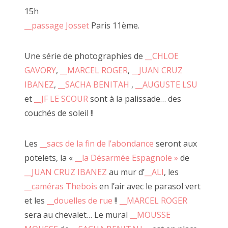
Désarmée Espagnole
» , les
__tableaux de Marcel
, ses
15h
2014 décembre
carnets de poèmes ou ses performances de claquettes.
__passage Josset
Paris 11ème.
Tous se réunissent pour FAIRE OU PAS.
octobre, novembre 2014
Une série de photographies de
__CHLOE
GAVORY
,
__MARCEL ROGER
,
__JUAN CRUZ
Recherche
IBANEZ
,
__SACHA BENITAH
,
__AUGUSTE LSU
:
et
__JF LE SCOUR
sont à la palissade… des
couchés de soleil !!
Les
__sacs de la fin de l’abondance
seront aux
potelets, la «
__la Désarmée Espagnole »
de
__JUAN CRUZ IBANEZ
au mur d’
__ALI
, les
__caméras Thebois
en l’air avec le parasol vert
et les
__douelles de rue
!!
__MARCEL ROGER
sera au chevalet… Le mural
__MOUSSE