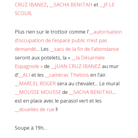
CRUZ IBANEZ
,
__SACHA BENITAH
et
__JF LE
Mural libre juin 2020
SCOUR
.
Plus rien sur le trottoir comme l’
__autorisation
d’occupation de l’espace public n’est pas
demandé
… Les
__sacs de la fin de l’abondance
seront aux potelets, la «
__la Désarmée
Espagnole »
de
__JUAN CRUZ IBANEZ
au mur
d’
__ALI
et les
__caméras Thebois
en l’air.
__MARCEL ROGER
sera au chevalet… Le mural
__MOUSSE MOUSSE
de
__SACHA BENITAH
…
est en place avec le parasol vert et les
__douelles de rue
!!
Soupe à 19h…
"Caméra Carton", décembre 2020