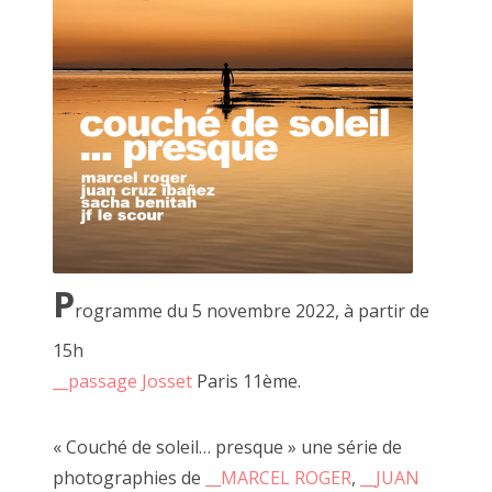
Passage josset… le 8 octobre 2022
P
rogramme du 5 novembre 2022, à partir de
15h
__passage Josset
Paris 11ème.
« Couché de soleil… presque » une série de
photographies de
__MARCEL ROGER
,
__JUAN