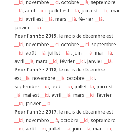
__ici
, novembre
__ici
, octobre
__là
, septembre
8/ Occuper la rue
__là
, août
__ici
, juillet est
__là
, juin est
__là
, mai
9/ Se remettre en question
__ici
, avril est
__là
, mars
__là
, février
__là
,
janvier
__ici
.
Pour l’année 2019,
le mois de décembre est
__ici,
novembre
__ici
, octobre
__ici
, septembre
__Sacha Benitah
, le 23 août 2022
__ici
, août
__là,
juillet
__là
, juin
__là
, mai
__là
,
avril
__là
, mars
__ici
, février
__ici
, janvier
__là
.
Pour l’année 2018,
le mois de décembre
est
__là
, novembre
__là
, octobre
__ici
,
septembre
__ici
, août
__ici
, juillet
_là
, juin est
_là
, mai est
__ici
, avril
__là
, mars
__ici
, février
__ici
, janvier
__là
.
Pour l’année 2017,
le mois de décembre est
__ici
, novembre
__là
, octobre
__ici
, septembre
__ici
, août
__ici
, juillet
__là
, juin
__là
, mai
__ici
,