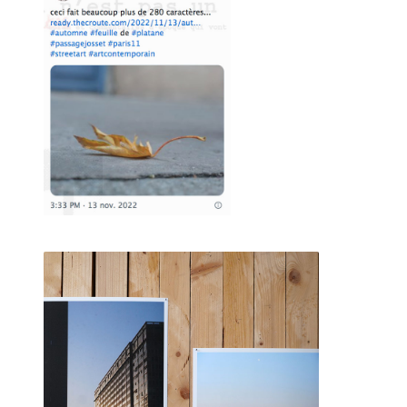
MARCEL ROGER aux claquettes 2018
Le OU PAS, concept inhérent aux faiseurs, consiste dans le
fait de jouer de tout.
De sa voix, de son corps, d'une fabrication d'éléments à
une performance improvisée sans savoir si cela va "le faire
ou pas".
Principalement menées DEHORS! sur le parvis, la scène
d'à côté, ces tribulations sont essentielles pour
le développement artistique du faiseur.