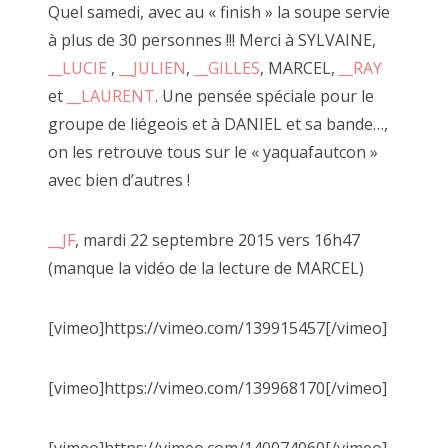
Quel samedi, avec au « finish » la soupe servie
2017 août
à plus de 30 personnes !!! Merci à SYLVAINE,
__LUCIE
,
__JULIEN
,
__GILLES
, MARCEL,
__RAY
2017 juillet
et
__LAURENT
. Une pensée spéciale pour le
2017 juin
groupe de liégeois et à DANIEL et sa bande…,
on les retrouve tous sur le « yaquafautcon »
2017 mai
avec bien d’autres !
2017 avril
24 juillet 2021, carton béat
2017 mars
__JF
, mardi 22 septembre 2015 vers 16h47
(manque la vidéo de la lecture de MARCEL)
2017 février
2017 janvier
[vimeo]https://vimeo.com/139915457[/vimeo]
2016 décembre
[vimeo]https://vimeo.com/139968170[/vimeo]
2016 novembre