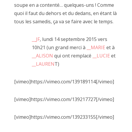
soupe en a contenté… quelques-uns ! Comme
quoi il faut du dehors et du dedans, en étant là
tous les samedis, ça va se faire avec le temps.
__JF
, lundi 14 septembre 2015 vers
10h21 (un grand merci à
__MARIE
et à
__ALISON
qui ont remplacé
__LUCIE
et
la Désarmée Espagnole, JUAN CRUZ IBANEZ 2022
__LAUREN
T)
[vimeo]https://vimeo.com/139189114[/vimeo]
[vimeo]https://vimeo.com/139217727[/vimeo]
[vimeo]https://vimeo.com/139233155[/vimeo]