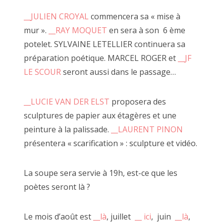
__JULIEN CROYAL
commencera sa « mise à
mur ».
__RAY MOQUET
en sera à son 6 ème
C'est à l'occasion d'un voyage à vélo que je suis revenu avec
potelet. SYLVAINE LETELLIER continuera sa
Alexandre Leroux, un ami. Nous avons présenté une
préparation poétique. MARCEL ROGER et
__JF
ribambelles de photos, de vidéos et d'objets.
LE SCOUR
seront aussi dans le passage…
__LUCIE VAN DER ELST
proposera des
sculptures de papier aux étagères et une
peinture à la palissade.
__LAURENT PINON
présentera « scarification » : sculpture et vidéo.
La soupe sera servie à 19h, est-ce que les
poètes seront là ?
Le mois d’août est
__là
, juillet
__ ici
, juin
__là
,