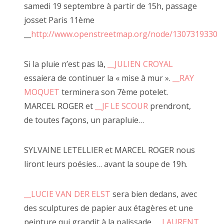
samedi 19 septembre à partir de 15h, passage
2015 novembre
josset Paris 11ème
2015 octobre
__
http://www.openstreetmap.org/node/1307319330
Jf ne manque pas d'imagination pour vous faire FAIRE.
2015 septembre
Si la pluie n’est pas là,
__JULIEN CROYAL
2015 août
essaiera de continuer la « mise à mur ».
__RAY
MOQUET
terminera son 7ème potelet.
2015 juillet
Toutes ces expériences, jeux et performances n'ont qu'un
seul but :
MARCEL ROGER et
__JF LE SCOUR
prendront,
2015 juin
vous inviter à tirer ce fil rouge de l'obsession pour vous
de toutes façons, un parapluie…
émerveiller au jeu de la création.
2015 mai
SYLVAINE LETELLIER et MARCEL ROGER nous
2015 avril
liront leurs poésies… avant la soupe de 19h.
2015 mars
C'est à travers ce processus qu'à côté réunit des faiseurs
__LUCIE VAN DER ELST
sera bien dedans, avec
en tout genre chaque samedi.
2015 février
Une fois le corps engagé vous pouvez admirer des
des sculptures de papier aux étagères et une
2015 janvier
œuvres de faiseurs comme l'Ours de Juan, «
__la
peinture qui grandit à la palissade.
__LAURENT