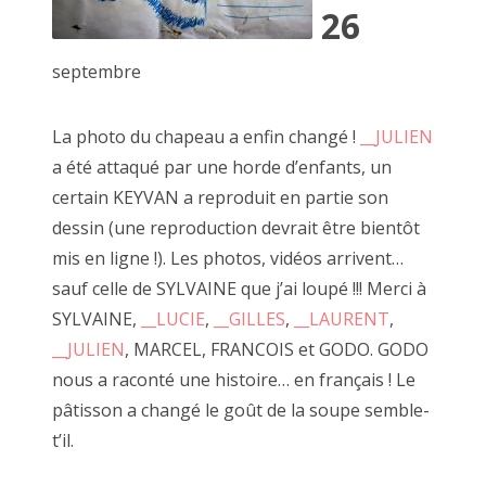
26
2022 janvier
septembre
2021 décembre
2021 novembre
La photo du chapeau a enfin changé !
__JULIEN
a été attaqué par une horde d’enfants, un
2021 octobre
11 novembre 2021, passage Josset
certain KEYVAN a reproduit en partie son
2021 septembre
dessin (une reproduction devrait être bientôt
mis en ligne !). Les photos, vidéos arrivent…
2021 août
sauf celle de SYLVAINE que j’ai loupé !!! Merci à
A travers son art, JF cite régulièrement Robert Filiou "l'art
2021 juillet
SYLVAINE,
__LUCIE
,
__GILLES
,
__LAURENT
,
est ce qui rend la vie plus intéressante que l'art" (à répeter
__JULIEN
, MARCEL, FRANCOIS et GODO. GODO
deux fois), il dépeint une société en crise existentielle entre
2021 juin
nous a raconté une histoire… en français ! Le
surconsommation et espoir.
2021 mai
pâtisson a changé le goût de la soupe semble-
Passioné par le bois et les boîtes, JF base une grande
t’il.
2021 mars
partie de son travail sur la récupération.