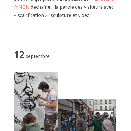
Désarmée Espagnole
» , les
__tableaux de Marcel
, ses
PINON
déchaîne… la parole des visiteurs avec
2014 décembre
carnets de poèmes ou ses performances de claquettes.
« scarification » : sculpture et vidéo.
Tous se réunissent pour FAIRE OU PAS.
octobre, novembre 2014
Recherche
:
12
septembre