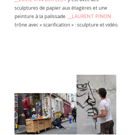
sculptures de papier aux étagères et une
Le faiseur se moque de la connotation négative du
peinture à la palissade.
__LAURENT PINON
jugement de l'Autre.
trône avec « scarification » : sculpture et vidéo.
Ici il n'est pas question de likes, de mépris ou même
d'indifférence.
Chaque regard ne peut être que critique constructive ou
réponse à sa quête personelle de l'obsession créatrice.
-----------
De nombreuses âmes se sont emerveillées à venir jouer. J'en
tire dailleurs un certain plaisir
et mon expérience est sûrement celle que je connais le
mieux.
Je pourrai ainsi expliquer à travers des exemples concrets et
mon vécu un déroulé le plus proche d'une réalité.