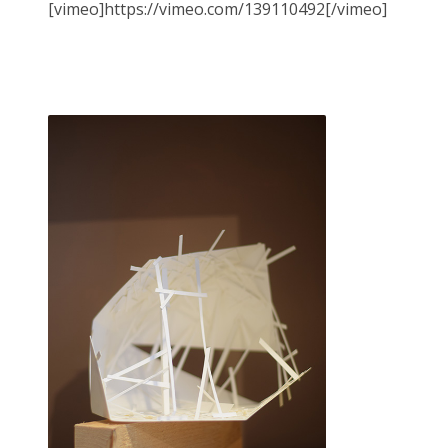
[vimeo]https://vimeo.com/139110492[/vimeo]
CECILE RAYMOND, 18 octobre 2014