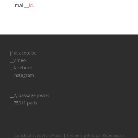
mai
__ici
…
jf at acote.be
__vimeo
__facebook
__instagram
__2, passage josset
__75011 paris
SACHA et ALEX pour "Pédale Pédale" 2018
Construit avec WordPress
|
Thème
Eighties
par
Kopepasah