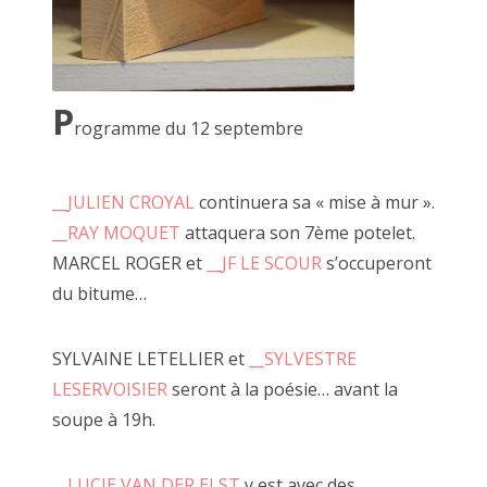
P
rogramme du 12 septembre
MARCEL ROGER aux claquettes 2018
__JULIEN CROYAL
continuera sa « mise à mur ».
__RAY MOQUET
attaquera son 7ème potelet.
MARCEL ROGER et
__JF LE SCOUR
s’occuperont
du bitume…
Le OU PAS, concept inhérent aux faiseurs, consiste dans le
fait de jouer de tout.
De sa voix, de son corps, d'une fabrication d'éléments à
SYLVAINE LETELLIER et
__SYLVESTRE
une performance improvisée sans savoir si cela va "le faire
LESERVOISIER
seront à la poésie… avant la
ou pas".
soupe à 19h.
Principalement menées DEHORS! sur le parvis, la scène
d'à côté, ces tribulations sont essentielles pour
le développement artistique du faiseur.
__LUCIE VAN DER ELST
y est avec des