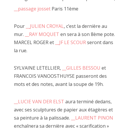
2020 avril
__passage josset
Paris 11ème
2020 mars
Pour
__JULIEN CROYAL
, c’est la dernière au
2020 février
mur.
__RAY MOQUET
en sera à son 8ème pote.
MARCEL ROGER et
__JF LE SCOUR
seront dans
2020 janvier
la rue.
juillet 2018, à côté
2019 décembre
SYLVAINE LETELLIER,
__GILLES BESSOU
et
2019 novembre
FRANCOIS VANOOSTHUYSE passeront des
2019 octobre
mots et des notes, avant la soupe de 19h.
2019 septembre
__LUCIE VAN DER ELST
aura terminé dedans,
2019 juillet
avec ses sculptures de papier aux étagères et
sa peinture à la palissade.
__LAURENT PINON
2019 août
enchaînera sa dernière avec « scarification »
2019 juin