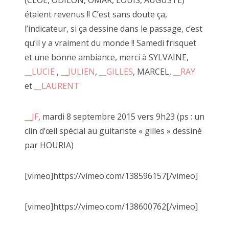
(CLOE, ODILON, OMAR, LOUIS, AUGUSTE)
Le dictionnaire
étaient revenus !! C’est sans doute ça,
l’indicateur, si ça dessine dans le passage, c’est
qu’il y a vraiment du monde !! Samedi frisquet
et une bonne ambiance, merci à SYLVAINE,
__LUCIE
,
__JULIEN
,
__GILLES
, MARCEL,
__RAY
Il m'a suffi d'un passage un jour d'automne alors que je
venais d'emménager pour capter l'énergie bienveillante et la
et
__LAURENT
mise à disposition d'outils pour avoir envie de jouer à côté.
__JF
, mardi 8 septembre 2015 vers 9h23 (ps : un
J'ai d'abord participé aux perfomances que JF nous invite à
clin d’œil spécial au guitariste « gilles » dessiné
faire.
par HOURIA)
Je suis ensuite venu déguster quelques heures. Simplement
assis sur le trottoir à regarder défiler les piétons curieux
s'attardant aux folies créatrices de JF.
[vimeo]https://vimeo.com/138596157[/vimeo]
Animé par l'image je suis venu avec mes premiers tirages
[vimeo]https://vimeo.com/138600762[/vimeo]
argentiques réalisé à l'agrandisseur en NB.
JF m'a invité à les accrocher à la palissade (un mur de bois