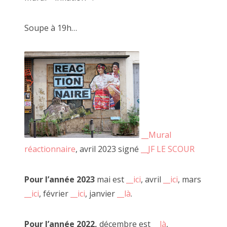
Soupe à 19h…
Passage josset… le 8 octobre 2022
__Mural
réactionnaire
, avril 2023 signé
__JF LE SCOUR
Pour l’année 2023
mai est
__ici
, avril
__ici
, mars
__ici
, février
__ici
, janvier
__là
.
Pour l’année 2022,
décembre est
__là
,