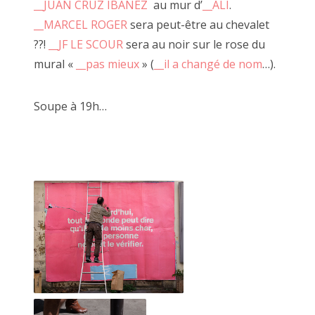
__JUAN CRUZ IBANEZ
au mur d’
__ALI
.
__MARCEL ROGER
sera peut-être au chevalet
??!
__JF LE SCOUR
sera au noir sur le rose du
C'est à l'occasion d'un voyage à vélo que je suis revenu avec
mural «
__pas mieux
» (
__il a changé de nom
…).
Alexandre Leroux, un ami. Nous avons présenté une
ribambelles de photos, de vidéos et d'objets.
Soupe à 19h…