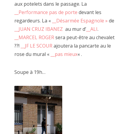
aux potelets dans le passage. La
__Performance pas de porte
devant les
regardeurs. La «
__Désarmée Espagnole »
de
__JUAN CRUZ IBANEZ
au mur d’
__ALI
.
__MARCEL ROGER
sera peut-être au chevalet
??!
__JF LE SCOUR
ajoutera la pancarte au le
rose du mural «
__pas mieux
« .
la Désarmée Espagnole, JUAN CRUZ IBANEZ 2022
Soupe à 19h…