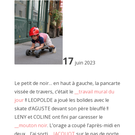
2016 octobre
2016 septembre
2016 août
2016 juillet
2016 juin
17
juin 2023
2016 mai
2016 avril
Le petit de noir… en haut à gauche, la pancarte
2016 mars
vissée de travers, c’était le
__travail mural du
jour
!! LEOPOLDE a joué les bolides avec le
2016 février
skate d’AGUSTE devant son père bleuffé !!
2016 janvier
LENY et COLINE ont fini par caresser le
Encadré doré, 29 juin 2019
__mouton noir
. L’orage a coupé l’après-midi en
2015 décembre
deux… J’ai sorti
__JACQUOT
sur le pas de porte,