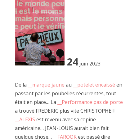
2022 janvier
2021 décembre
2021 novembre
2021 octobre
11 novembre 2021, passage Josset
24
juin 2023
2021 septembre
2021 août
De la
__marque jaune
au
__potelet encaissé
en
A travers son art, JF cite régulièrement Robert Filiou "l'art
2021 juillet
passant par les poubelles récurrentes, tout
est ce qui rend la vie plus intéressante que l'art" (à répeter
était en place… La
__Performance pas de porte
deux fois), il dépeint une société en crise existentielle entre
2021 juin
surconsommation et espoir.
a trouvé FREDERIC plus vite CHRISTOPHE !!
2021 mai
__ALEXIS
est revenu avec sa copine
Passioné par le bois et les boîtes, JF base une grande
américaine… JEAN-LOUIS aurait bien fait
2021 mars
partie de son travail sur la récupération.
quelque chose…
__FAROOK
est passé dire