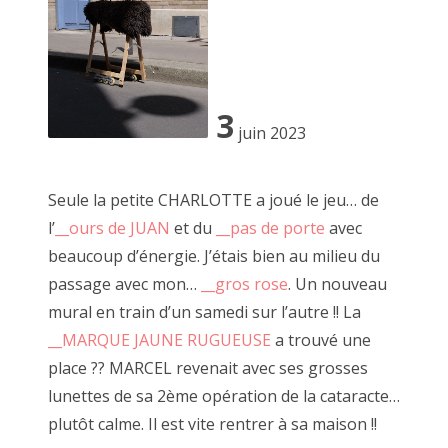
3
juin 2023
Seule la petite CHARLOTTE a joué le jeu… de
l’
__ours de JUAN
et du
__pas de porte
avec
beaucoup d’énergie. J’étais bien au milieu du
passage avec mon…
__gros rose
. Un nouveau
"Pédale Pédale", décembre 2018
mural en train d’un samedi sur l’autre !! La
__MARQUE JAUNE
RUGUEUSE
a trouvé une
place ?? MARCEL revenait avec ses grosses
lunettes de sa 2ème opération de la cataracte…
Première rencontre avec le OU PAS. Nous avions imaginé
cela comme un événement ou viennent se succéder de
plutôt calme. Il est vite rentrer à sa maison !!
nombreuses personnes.