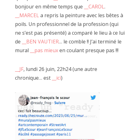
Des planches et tiroirs s'assemblent, des verrous et
2021 avril
bonjour en même temps que
__CAROL
.
charnières prennent place laissant à JF l'opportunité de
__MARCEL
a repris la peinture avec les bêtes à
dévoiler certaines boîtes mystérieuses où se cachent
2021 février
régulièrement d'autres morceaux de bois.
poils. Un professionnel de la profession (qui
2021 janvier
"
__démonstration du diable et ses boîtes
" (ou
__là
,
ne s’est pas présenté) a comparé le lieu à ce lui
__vidéo
),
__encore des boîtes
,
__6 ou 7 boîtes
,
__bouts
de
__BEN VAUTIER
… le comble !! J’ai terminé le
2020 décembre
Thebois remarquables
mural
__pas mieux
en coulant presque pas !!!
2020 novembre
__JF
, lundi 26 juin, 22h24 (une autre
2020 septembre
chronique… est
__ici
)
2020 octobre
2020 août
2020 juillet
2020 juin
2020 mai