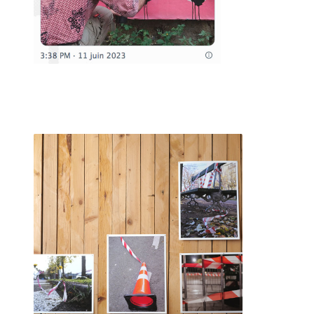
Le dictionnaire
Il m'a suffi d'un passage un jour d'automne alors que je
venais d'emménager pour capter l'énergie bienveillante et la
mise à disposition d'outils pour avoir envie de jouer à côté.
J'ai d'abord participé aux perfomances que JF nous invite à
faire.
Je suis ensuite venu déguster quelques heures. Simplement
assis sur le trottoir à regarder défiler les piétons curieux
s'attardant aux folies créatrices de JF.
Animé par l'image je suis venu avec mes premiers tirages
argentiques réalisé à l'agrandisseur en NB.
JF m'a invité à les accrocher à la palissade (un mur de bois