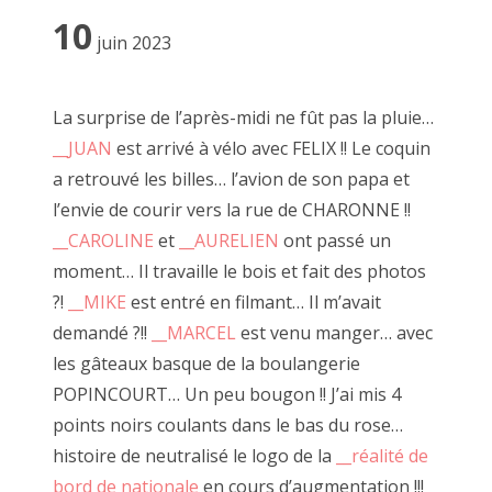
10
juin 2023
Le faiseur se moque de la connotation négative du
jugement de l'Autre.
Ici il n'est pas question de likes, de mépris ou même
La surprise de l’après-midi ne fût pas la pluie…
d'indifférence.
__JUAN
est arrivé à vélo avec FELIX !! Le coquin
Chaque regard ne peut être que critique constructive ou
a retrouvé les billes… l’avion de son papa et
réponse à sa quête personelle de l'obsession créatrice.
l’envie de courir vers la rue de CHARONNE !!
-----------
__CAROLINE
et
__AURELIEN
ont passé un
moment… Il travaille le bois et fait des photos
?!
__MIKE
est entré en filmant… Il m’avait
demandé ?!!
__MARCEL
est venu manger… avec
De nombreuses âmes se sont emerveillées à venir jouer. J'en
les gâteaux basque de la boulangerie
tire dailleurs un certain plaisir
POPINCOURT… Un peu bougon !! J’ai mis 4
et mon expérience est sûrement celle que je connais le
points noirs coulants dans le bas du rose…
mieux.
histoire de neutralisé le logo de la
__réalité de
Je pourrai ainsi expliquer à travers des exemples concrets et
bord de nationale
en cours d’augmentation !!!
mon vécu un déroulé le plus proche d'une réalité.