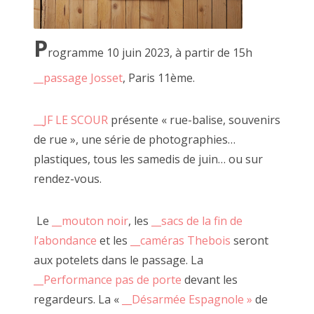
marqué par les clous des nombreuses expositions qui m'ont
précédées).
P
rogramme 10 juin 2023, à partir de 15h
__passage Josset
, Paris 11ème.
__JF LE SCOUR
présente « rue-balise, souvenirs
de rue », une série de photographies…
plastiques, tous les samedis de juin… ou sur
rendez-vous.
Le
__mouton noir
, les
__sacs de la fin de
l’abondance
et les
__caméras Thebois
seront
aux potelets dans le passage. La
__Performance pas de porte
devant les
regardeurs. La «
__Désarmée Espagnole »
de
La palissade