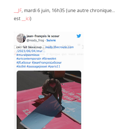
Certes nous avions rameuté beaucoup de monde en un court
__JF
, mardi 6 juin, 16h35 (une autre chronique…
instant mais là n'est pas le crédo d'à côté.
est
__ici
)
C'est à ce moment que j'ai pris conscience de l'importance du
DEHORS.
Je suis revenu avec un micro pour demander aux Autres
"
__Est-ce que la voi(e)x est libre ?
"
Puis avec d'autres photos sur des cartons en pleine rue. Des
textes à lire à voix haute.
Nous avons eu l'honneur avec Alexandre de faire un mur 4x3
en façade d'à côté.
J'ai ensuite réitéré l'opération en affichant "libre" une lecture
en plein air d'un carnet de voyage écrit sur la route.
Lors d'une autre exposition immersive, digitale et
collaborative j'ai créé une caméra en carton interactive en
réponse à la loi sécurité globale.