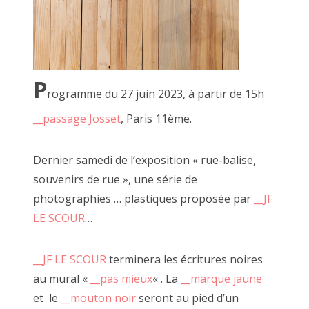
2019 mai
2019 avril
17 mai 2013, Villedômer (37)
P
2019 mars
rogramme du 27 juin 2023, à partir de 15h
2019 février
__passage Josset
, Paris 11ème.
2019 janvier
Vous l'aurez compris, l'obsession guide l'artiste et c'est ce
Dernier samedi de l’exposition « rue-balise,
fil rouge qui se promène et vous invite à
2018 décembre
souvenirs de rue », une série de
tirer dessus chaque samedi.
photographies … plastiques proposée par
__JF
2018 novembre
Ouvert à tous les curieux qui souhaitent s'y aventurer, JF le
LE SCOUR
…
2018 octobre
Scour propose une expérience immersive
pour que nous puissions tous devenir les protagonistes
__JF LE SCOUR
terminera les écritures noires
2018 septembre
d'une œuvre le temps d'un clic -et pourquoi pas plus.
au mural «
__pas mieux
« . La
__marque jaune
2018 août
et le
__mouton noir
seront au pied d’un
A travers de multiples performances, il nous invite au jeu