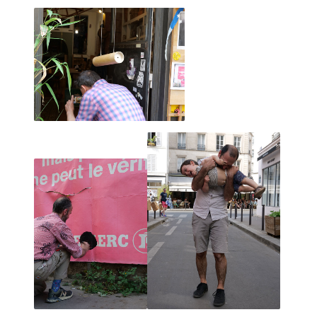
MARCEL ROGER aux claquettes 2018
Le OU PAS, concept inhérent aux faiseurs, consiste dans le
fait de jouer de tout.
De sa voix, de son corps, d'une fabrication d'éléments à
une performance improvisée sans savoir si cela va "le faire
ou pas".
Principalement menées DEHORS! sur le parvis, la scène
d'à côté, ces tribulations sont essentielles pour
le développement artistique du faiseur.