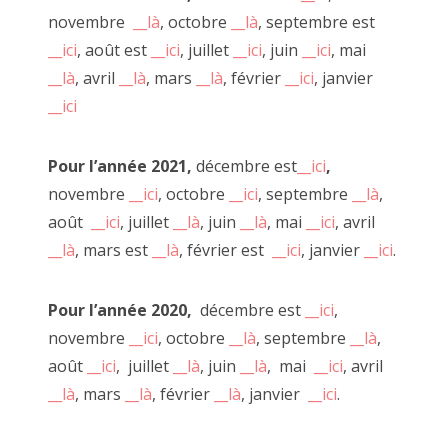
novembre
__là
, octobre
__là
, septembre est
Mural libre juin 2020
__ici
, août est
__ici
, juillet
__ici
, juin
__ici
, mai
__là
, avril
__là
, mars
__là
, février
__ici
, janvier
__ici
Pour l’année 2021,
décembre est
__ici
,
novembre
__ici
, octobre
__ici
, septembre
__là
,
août
__ici
, juillet
__là
, juin
__là
, mai
__ici
, avril
__là
, mars est
__là
, février est
__ici
, janvier
__ici
.
Pour l’année 2020,
décembre est
__ici
,
novembre
__ici
, octobre
__là
, septembre
__là
,
août
__ici
, juillet
__là
, juin
__là
, mai
__ici
, avril
__là
, mars
__là
, février
__là
, janvier
__ici
.
"Caméra Carton", décembre 2020