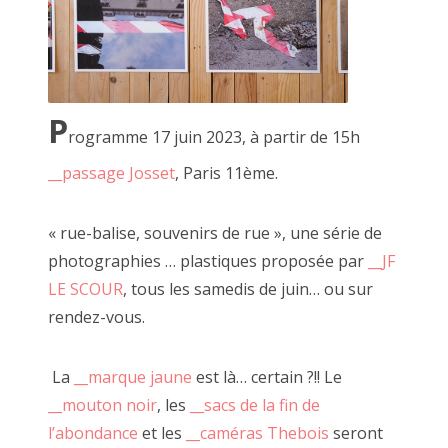
P
rogramme 17 juin 2023, à partir de 15h
__passage Josset
, Paris 11ème.
« rue-balise, souvenirs de rue », une série de
2 mai 2015, MARCEL ROGER et JF Le Scour
photographies … plastiques proposée par
__JF
LE SCOUR
, tous les samedis de juin… ou sur
rendez-vous.
La
__marque jaune
est là… certain ?!! Le
__mouton noir
, les
__sacs de la fin de
l’abondance
et les
__caméras Thebois
seront