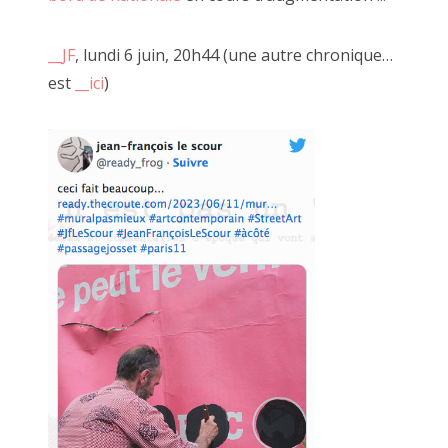
La mienne.
__JF
, lundi 6 juin, 20h44 (une autre chronique…
Loin de me considérer comme un artiste, si ce n'est que la
est
__ici
)
version familière ".6" de "bon à rien, fantaisiste"