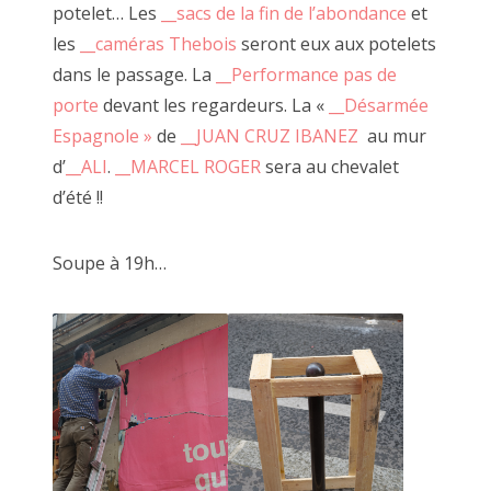
de la création, du FAIRE dans le partage.
potelet… Les
__sacs de la fin de l’abondance
et
2018 juillet
Vous passez d'ici à là en un petit rebond :
__jourdautrer
les
__caméras Thebois
seront eux aux potelets
2018 juin
l'exposition
.
dans le passage. La
__Performance pas de
porte
devant les regardeurs. La «
__Désarmée
2018 mai
Espagnole »
de
__JUAN CRUZ IBANEZ
au mur
2018 avril
d’
__ALI
.
__MARCEL ROGER
sera au chevalet
d’été !!
2018 mars
2018 février
Soupe à 19h…
2018 janvier
2017 décembre
2017 novembre
2017 octobre
2017 septembre