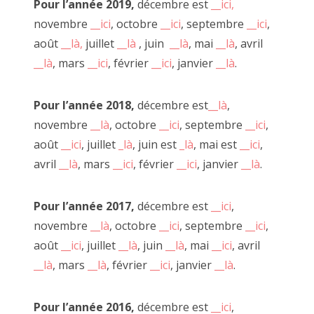
Pour l’année 2019,
décembre est
__ici,
novembre
__ici
, octobre
__ici
, septembre
__ici
,
août
__là,
juillet
__là
, juin
__là
, mai
__là
, avril
__là
, mars
__ici
, février
__ici
, janvier
__là
.
De nombreuses expériences se sont succédées grâce au
terreau fertile et aux outils mis à disposition par JF à côte.
Pour l’année 2018,
décembre est
__là
,
Toutes ces "faires" et clowneries n'auraient été possible sans
novembre
__là
, octobre
__ici
, septembre
__ici
,
cela et je ne sais pas quel chemin j'aurais emprunté si la
août
__ici
, juillet
_là
, juin est
_là
, mai est
__ici
,
flamme de la création n'avait pas été ravivée par ce lieu et
avril
__là
, mars
__ici
, février
__ici
, janvier
__là
.
tous ces gens.
Ces OU PAS, ces FAIRE DEHORS et dedans, ces jourdautrer.
Pour l’année 2017,
décembre est
__ici
,
JF merci, merci, merci.
novembre
__là
, octobre
__ici
, septembre
__ici
,
août
__ici
, juillet
__là
, juin
__là
, mai
__ici
, avril
C'est en ce sens que nous pouvons dire que le travail mené
__là
, mars
__là
, février
__ici
, janvier
__là
.
par JF le Scour transforme son appartement et la rue à côté
en un bien d'utilité publique, social et créatif.
En soit, une fabrique à faiseurs.
Pour l’année 2016,
décembre est
__ici
,