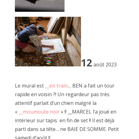
12
août 2023
2 mai 2015, MARCEL ROGER et JF Le Scour
Le mural est
__en train
… BEN a fait un tour
rapide en voisin ?! Un regardeur pas très
attentif parlait d’un chien malgré la
«
__moumoute noir
» !! __MARCEL l’a joué en
intérieur sur tapis en fin de set !! Il est déjà
parti dans sa tête… ne BAIE DE SOMME. Petit
samedi d’août !!