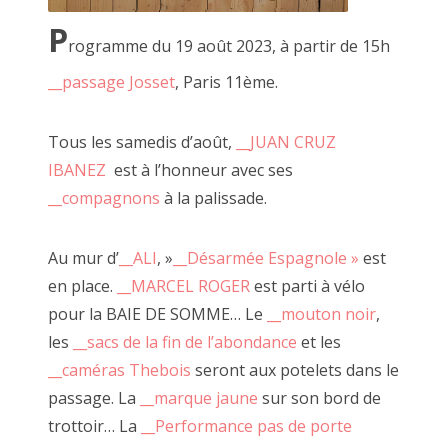
2016 octobre
P
2016 septembre
rogramme du 19 août 2023, à partir de 15h
__passage Josset
, Paris 11ème.
2016 août
2016 juillet
Tous les samedis d’août,
__JUAN CRUZ
IBANEZ
est à l’honneur avec ses
2016 juin
__compagnons
à la palissade.
2016 mai
2016 avril
Au mur d’
__ALI
, »
__Désarmée Espagnole »
est
en place.
__MARCEL ROGER
est parti à vélo
2016 mars
pour la BAIE DE SOMME… Le
__mouton noir
,
2016 février
les
__sacs de la fin de l’abondance
et les
__caméras Thebois
seront aux potelets dans le
2016 janvier
passage. La
__marque jaune
sur son bord de
Encadré doré, 29 juin 2019
2015 décembre
trottoir… La
__Performance pas de porte