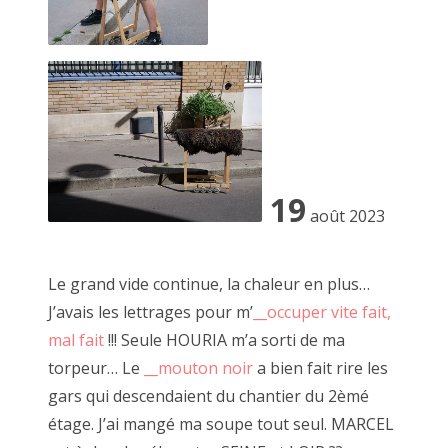
2019 mai
2019 avril
17 mai 2013, Villedômer (37)
2019 mars
2019 février
19
2019 janvier
août 2023
Vous l'aurez compris, l'obsession guide l'artiste et c'est ce
fil rouge qui se promène et vous invite à
2018 décembre
tirer dessus chaque samedi.
Le grand vide continue, la chaleur en plus…
2018 novembre
J’avais les lettrages pour m’
__occuper vite fait,
Ouvert à tous les curieux qui souhaitent s'y aventurer, JF le
2018 octobre
mal fait
!!! Seule HOURIA m’a sorti de ma
Scour propose une expérience immersive
pour que nous puissions tous devenir les protagonistes
torpeur… Le
__mouton noir
a bien fait rire les
2018 septembre
d'une œuvre le temps d'un clic -et pourquoi pas plus.
gars qui descendaient du chantier du 2èmé
2018 août
étage. J’ai mangé ma soupe tout seul. MARCEL
A travers de multiples performances, il nous invite au jeu