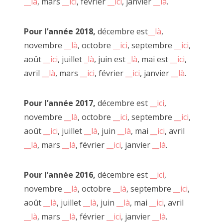
__là
, mars
__ici
, février
__ici
, janvier
__là
.
Pour l’année 2018,
décembre est
__là
,
novembre
__là
, octobre
__ici
, septembre
__ici
,
août
__ici
, juillet
_là
, juin est
_là
, mai est
__ici
,
avril
__là
, mars
__ici
, février
__ici
, janvier
__là
.
Pour l’année 2017,
décembre est
__ici
,
novembre
__là
, octobre
__ici
, septembre
__ici
,
août
__ici
, juillet
__là
, juin
__là
, mai
__ici
, avril
__là
, mars
__là
, février
__ici
, janvier
__là
.
Pour l’année 2016,
décembre est
__ici
,
Mural vague à bonds, 16 novembre 2019
novembre
__là
, octobre
__là
, septembre
__ici
,
août
__là
, juillet
__là
, juin
__là
, mai
__ici
, avril
__là
, mars
__là
, février
__ici
, janvier
__là
.