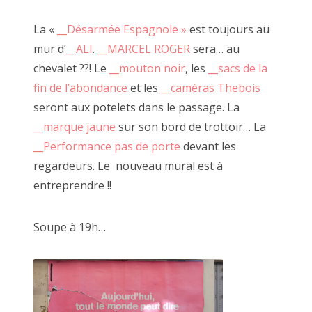
La «
__Désarmée Espagnole »
est toujours au
mur d’
__ALI
.
__MARCEL ROGER
sera… au
chevalet ??! Le
__mouton noir
, les
__sacs de la
fin de l’abondance
et les
__caméras Thebois
seront aux potelets dans le passage. La
__marque jaune
sur son bord de trottoir… La
__Performance pas de porte
devant les
regardeurs. Le nouveau mural est à
entreprendre !!
Soupe à 19h…
SACHA et ALEX pour "Pédale Pédale" 2018