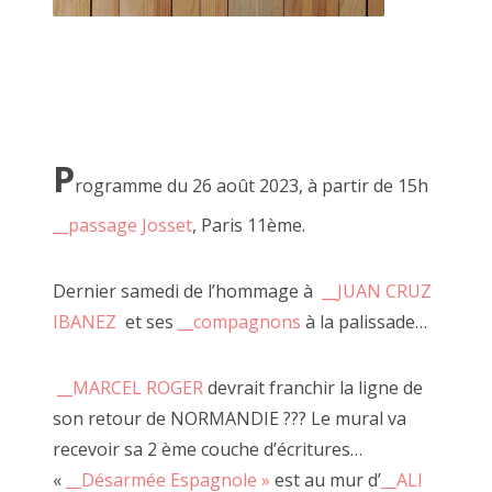
2022 janvier
2021 décembre
2021 novembre
P
2021 octobre
rogramme du 26 août 2023, à partir de 15h
11 novembre 2021, passage Josset
__passage Josset
, Paris 11ème.
2021 septembre
2021 août
Dernier samedi de l’hommage à
__JUAN CRUZ
A travers son art, JF cite régulièrement Robert Filiou "l'art
2021 juillet
IBANEZ
et ses
__compagnons
à la palissade…
est ce qui rend la vie plus intéressante que l'art" (à répeter
deux fois), il dépeint une société en crise existentielle entre
2021 juin
__MARCEL ROGER
devrait franchir la ligne de
surconsommation et espoir.
2021 mai
son retour de NORMANDIE ??? Le mural va
Passioné par le bois et les boîtes, JF base une grande
recevoir sa 2 ème couche d’écritures…
2021 mars
partie de son travail sur la récupération.
«
__Désarmée Espagnole »
est au mur d’
__ALI