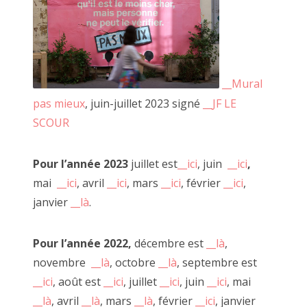
__Mural
pas mieux
, juin-juillet 2023 signé
__JF LE
SCOUR
Pour l’année 2023
juillet est
__ici
, juin
__ici
,
mai
__ici
, avril
__ici
, mars
__ici
, février
__ici
,
"Pédale Pédale", décembre 2018
janvier
__là
.
Pour l’année 2022,
décembre est
__là
,
novembre
__là
, octobre
__là
, septembre est
Première rencontre avec le OU PAS. Nous avions imaginé
__ici
, août est
__ici
, juillet
__ici
, juin
__ici
, mai
cela comme un événement ou viennent se succéder de
__là
, avril
__là
, mars
__là
, février
__ici
, janvier
nombreuses personnes.