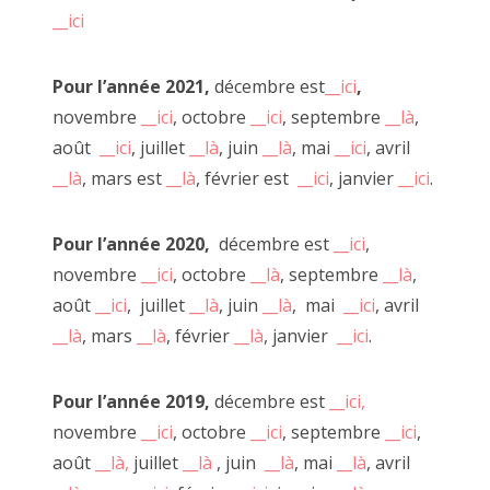
__ici
Certes nous avions rameuté beaucoup de monde en un court
instant mais là n'est pas le crédo d'à côté.
Pour l’année 2021,
décembre est
__ici
,
C'est à ce moment que j'ai pris conscience de l'importance du
novembre
__ici
, octobre
__ici
, septembre
__là
,
DEHORS.
août
__ici
, juillet
__là
, juin
__là
, mai
__ici
, avril
__là
, mars est
__là
, février est
__ici
, janvier
__ici
.
Je suis revenu avec un micro pour demander aux Autres
"
__Est-ce que la voi(e)x est libre ?
"
Puis avec d'autres photos sur des cartons en pleine rue. Des
Pour l’année 2020,
décembre est
__ici
,
textes à lire à voix haute.
novembre
__ici
, octobre
__là
, septembre
__là
,
Nous avons eu l'honneur avec Alexandre de faire un mur 4x3
août
__ici
, juillet
__là
, juin
__là
, mai
__ici
, avril
en façade d'à côté.
__là
, mars
__là
, février
__là
, janvier
__ici
.
J'ai ensuite réitéré l'opération en affichant "libre" une lecture
en plein air d'un carnet de voyage écrit sur la route.
Lors d'une autre exposition immersive, digitale et
Pour l’année 2019,
décembre est
__ici,
collaborative j'ai créé une caméra en carton interactive en
novembre
__ici
, octobre
__ici
, septembre
__ici
,
réponse à la loi sécurité globale.
août
__là,
juillet
__là
, juin
__là
, mai
__là
, avril