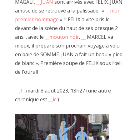
marqué par les clous des nombreuses expositions qui m'ont
MAGALI,
__JUAN
sont arrivés avec FELIX. JUAN
précédées).
amusé de se retrouvé à la palissade : «
__mon
premier hommage
» !!! FELIX a vite pris le
devant de la scène du haut de ses presque 2
ans… avec le
__mouton noir
. __ MARCEL va
mieux, il prépare son prochain voyage à vélo
en baie de SOMME. JUAN a fait un beau « pied
de blanc ». Première soupe de FELIX sous l’œil
de l’ours !!
__JF
, mardi 8 août 2023, 18h27 (une autre
chronique est
__ici
)
La palissade