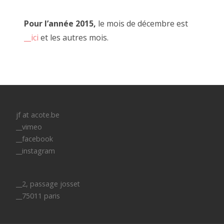
Pour l’année 2015,
le mois de décembre est
__ici
et les autres mois.
jf at acote.be
__vimeo
__facebook
__instagram
__2, passage josset
__75011 paris