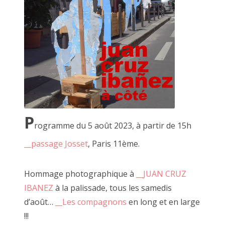
C'est à l'occasion d'un voyage à vélo que je suis revenu avec
Alexandre Leroux, un ami. Nous avons présenté une
ribambelles de photos, de vidéos et d'objets.
P
rogramme du 5 août 2023, à partir de 15h
__passage Josset
, Paris 11ème.
Hommage photographique à
__JUAN CRUZ
IBANEZ
à la palissade, tous les samedis
d’août…
__Les compagnons
en long et en large
!!!