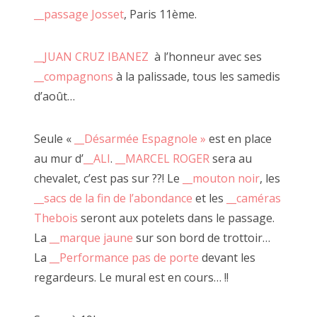
__passage Josset
, Paris 11ème.
__JUAN CRUZ IBANEZ
à l’honneur avec ses
__compagnons
à la palissade, tous les samedis
d’août…
MARCEL ROGER aux claquettes 2018
Seule «
__Désarmée Espagnole »
est en place
au mur d’
__ALI
.
__MARCEL ROGER
sera au
chevalet, c’est pas sur ??! Le
__mouton noir
, les
Le OU PAS, concept inhérent aux faiseurs, consiste dans le
__sacs de la fin de l’abondance
et les
__caméras
fait de jouer de tout.
Thebois
seront aux potelets dans le passage.
De sa voix, de son corps, d'une fabrication d'éléments à
La
__marque jaune
sur son bord de trottoir…
une performance improvisée sans savoir si cela va "le faire
La
__Performance pas de porte
devant les
ou pas".
regardeurs. Le mural est en cours… !!
Principalement menées DEHORS! sur le parvis, la scène
d'à côté, ces tribulations sont essentielles pour
le développement artistique du faiseur.