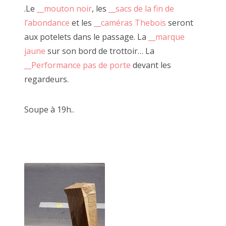
Des planches et tiroirs s'assemblent, des verrous et
2021 avril
.Le
__mouton noir
, les
__sacs de la fin de
charnières prennent place laissant à JF l'opportunité de
l’abondance
et les
__caméras Thebois
seront
dévoiler certaines boîtes mystérieuses où se cachent
2021 février
aux potelets dans le passage. La
__marque
régulièrement d'autres morceaux de bois.
2021 janvier
"
__démonstration du diable et ses boîtes
" (ou
__là
,
jaune
sur son bord de trottoir… La
__vidéo
),
__encore des boîtes
,
__6 ou 7 boîtes
,
__bouts
__Performance pas de porte
devant les
2020 décembre
Thebois remarquables
regardeurs.
2020 novembre
Soupe à 19h..
2020 septembre
2020 octobre
2020 août
2020 juillet
2020 juin
2020 mai