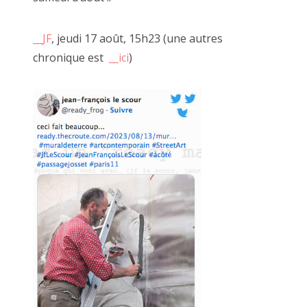
__JF
, jeudi 17 août, 15h23 (une autres
chronique est
__ici
)
la Désarmée Espagnole, JUAN CRUZ IBANEZ 2022