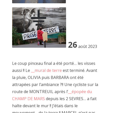
2023 novembre
2023 octobre
2023 septembre
2023 juillet
26
2023 août
août 2023
2023 juin
Le coup pinceau final a été porté… les visses
2023 mai
aussi !! Le
__mural de terre
est terminé. Avant
2023 avril
la pluie, OLIVIA puis BARBARA ont été
attrapées par l’ambiance ?!! Une cycliste sur la
2023 mars
route de MONTREUIL après l’
__épopée du
2023 février
CHAMP DE MARS
depuis les 2 SEVRES… a fait
halte devant le mur !! J’étais dans le
2023 janvier
mouvement… de la terre !! MARCEL n’est pas