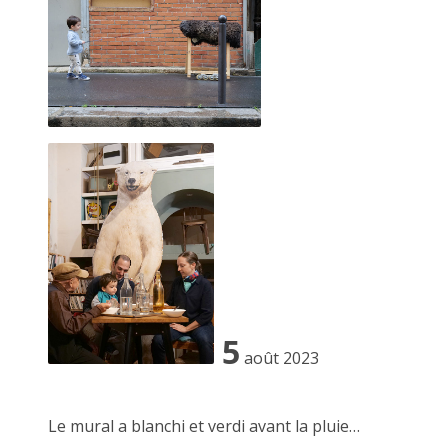
Le dictionnaire
Il m'a suffi d'un passage un jour d'automne alors que je
venais d'emménager pour capter l'énergie bienveillante et la
mise à disposition d'outils pour avoir envie de jouer à côté.
J'ai d'abord participé aux perfomances que JF nous invite à
faire.
Je suis ensuite venu déguster quelques heures. Simplement
assis sur le trottoir à regarder défiler les piétons curieux
s'attardant aux folies créatrices de JF.
5
août 2023
Animé par l'image je suis venu avec mes premiers tirages
argentiques réalisé à l'agrandisseur en NB.
Le mural a blanchi et verdi avant la pluie…
JF m'a invité à les accrocher à la palissade (un mur de bois