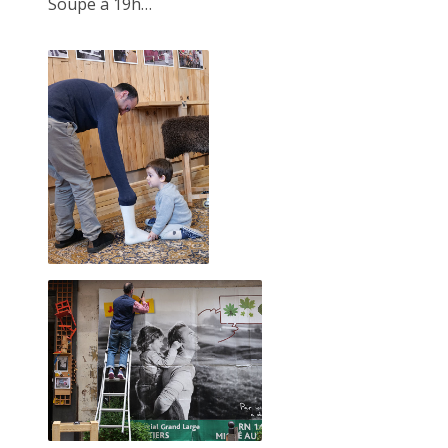
Soupe à 19h…
Le faiseur se moque de la connotation négative du
jugement de l'Autre.
Ici il n'est pas question de likes, de mépris ou même
d'indifférence.
Chaque regard ne peut être que critique constructive ou
réponse à sa quête personelle de l'obsession créatrice.
-----------
De nombreuses âmes se sont emerveillées à venir jouer. J'en
tire dailleurs un certain plaisir
et mon expérience est sûrement celle que je connais le
mieux.
Je pourrai ainsi expliquer à travers des exemples concrets et
mon vécu un déroulé le plus proche d'une réalité.