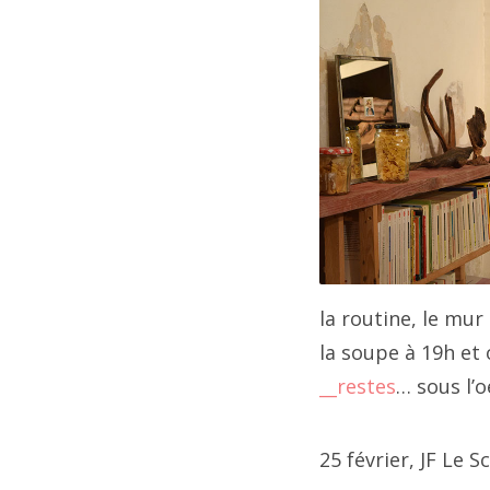
202
202
202
202
20
20
la routine, le mur
la soupe à 19h et
202
__restes
… sous l’o
202
25 février, JF Le S
20