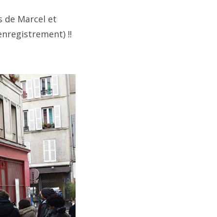
es de Marcel et
nregistrement) !!