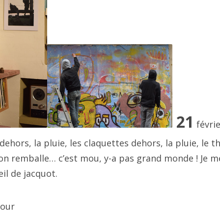
3 avril
3 mars
3 février
3 janvier
22 décembre
21
févrie
22 novembre
 dehors, la pluie, les claquettes dehors, la pluie, le 
 on remballe… c’est mou, y-a pas grand monde ! Je m
2 octobre
eil de jacquot.
2 août
cour
22 septembre