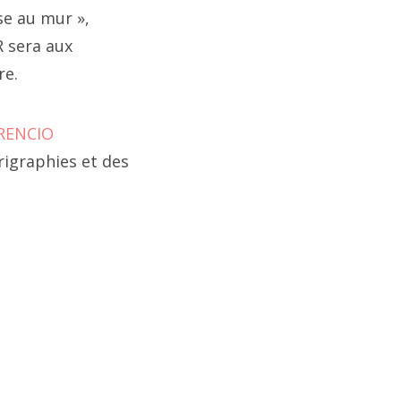
e au mur »,
 sera aux
tion
re.
RENCIO
igraphies et des