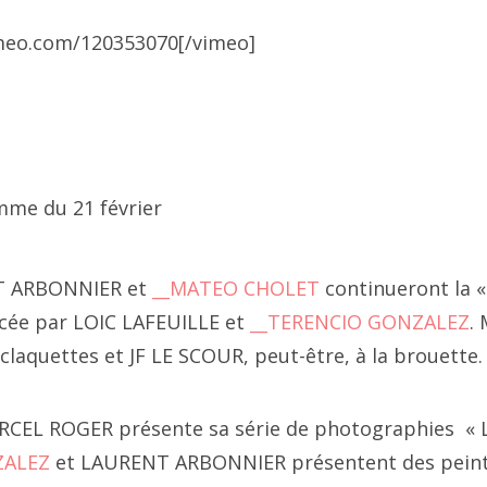
2 juillet
imeo.com/120353070[/vimeo]
2 juin
 décembre 2010, place Vendôme
2 mai
2 avril
me du 21 février
2 mars
2 février
 ARBONNIER et
__MATEO CHOLET
continueront la «
ée par LOIC LAFEUILLE et
__TERENCIO GONZALEZ
.
2 janvier
claquettes et JF LE SCOUR, peut-être, à la brouette.
21 décembre
ARCEL ROGER présente sa série de photographies « L
021 novembre
ZALEZ
et LAURENT ARBONNIER présentent des peint