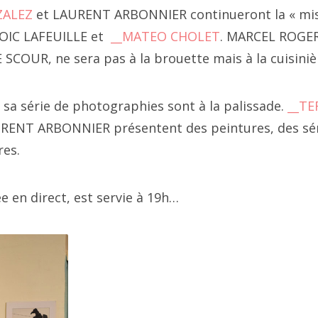
4 février
ZALEZ
et LAURENT ARBONNIER continueront la « mis
seur. De transformation et d'augmentation de croûtes.
4 janvier
OIC LAFEUILLE et
__MATEO CHOLET
. MARCEL ROGER
où est la croissance... place Vendôme
"("
__la série
"), "_
_projec
E SCOUR, ne sera pas à la brouette mais à la cuisiniè
napé
",
__croûte d'affiche
(réalité de bord de nationale
23 décembre
gmentée)
23 novembre
a série de photographies sont à la palissade.
__TE
RENT ARBONNIER présentent des peintures, des sér
3 octobre
res.
23 septembre
e en direct, est servie à 19h…
3 juillet
3 août
3 juin
3 mai