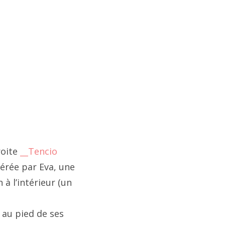
e
il
roite
__Tencio
on
érée par Eva, une
à l’intérieur (un
 au pied de ses