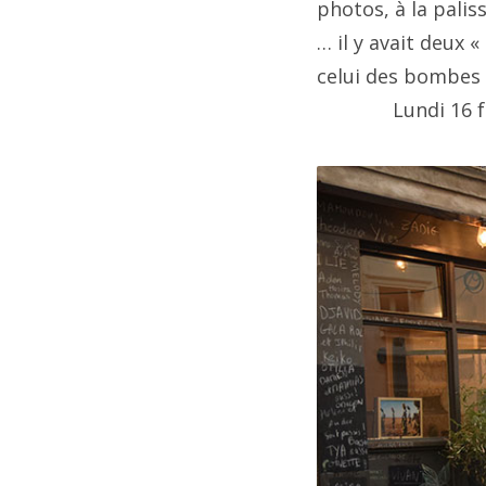
photos, à la palis
Des
pre
… il y avait deux 
20
boî
celui des bombes 
2
mor
Lundi 16 fév
"
__
2
__e
re
2
2
2
2
2
2