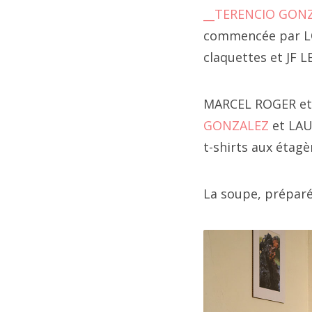
202
__TERENCIO GON
fai
202
commencée par L
"
__
claquettes et JF L
ca
20
au
20
MARCEL ROGER et s
GONZALEZ
et LAU
202
t-shirts aux étagè
20
La soupe, préparé
202
202
202
202