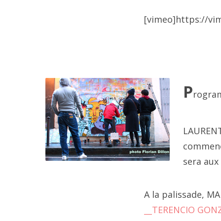
202
[vimeo]https://v
202
1er
202
202
P
rogram
202
202
LAURENT
commenc
202
sera aux 
20
A la palissade, M
2
__TERENCIO GON