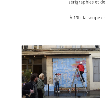
2
sérigraphies et de
2
À 19h, la soupe es
2
11 
2
2
2
A t
qui
2
dép
2
et 
2
Pas
son
2