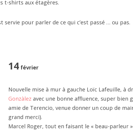
021 octobre
s t-shirts aux étagères.
021 septembre
t servie pour parler de ce qui c’est passé … ou pas.
021 août
novembre 2021, passage Josset
021 juillet
021 juin
14
février
021 mai
ravers son art, JF cite régulièrement Robert Filiou "l'art est c
 rend la vie plus intéressante que l'art" (à répeter deux fois), 
021 mars
Nouvelle mise à mur à gauche Loïc Lafeuille, à d
eint une société en crise existentielle entre surconsommati
Gonzàlez
avec une bonne affluence, super bien g
021 avril
espoir.
amie de Terencio, venue donner un coup de main 
021 février
grand merci).
sioné par le bois et les boîtes, JF base une grande partie de
Marcel Roger, tout en faisant le « beau-parleur »
 travail sur la récupération.
021 janvier