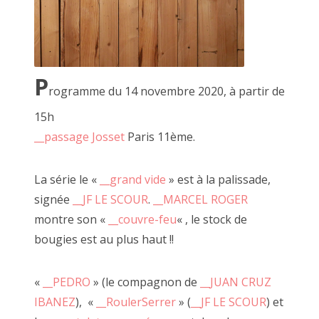
P
rogramme du 14 novembre 2020, à partir de
15h
__passage Josset
Paris 11ème.
La série le «
__grand vide
» est à la palissade,
2 mai 2015, MARCEL ROGER et JF Le Scour
signée
__JF LE SCOUR
.
__MARCEL
ROGER
montre son «
__couvre-feu
« , le stock de
bougies est au plus haut !!
«
__PEDRO
» (le compagnon de
__JUAN CRUZ
IBANEZ
), «
__RoulerSerrer
» (
__JF LE SCOUR
) et