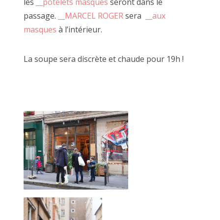
les
__potelets masqués
seront dans le
passage.
__MARCEL
ROGER
sera
__aux
masques
à l’intérieur.
La soupe sera discrète et chaude pour 19h !
la Désarmée Espagnole, JUAN CRUZ IBANEZ 2022