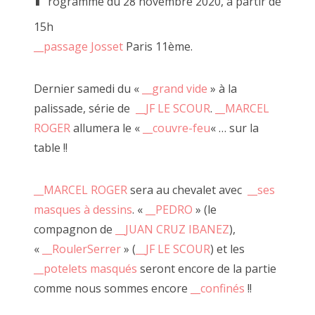
rogramme du 28 novembre 2020, à partir de
Des planches et tiroirs s'assemblent, des verrous et
2021 avril
charnières prennent place laissant à JF l'opportunité de
15h
dévoiler certaines boîtes mystérieuses où se cachent
2021 février
__passage Josset
Paris 11ème.
régulièrement d'autres morceaux de bois.
2021 janvier
"
__démonstration du diable et ses boîtes
" (ou
__là
,
__vidéo
),
__encore des boîtes
,
__6 ou 7 boîtes
,
__bouts
Dernier samedi du «
__grand vide
» à la
2020 décembre
Thebois remarquables
palissade, série de
__JF LE SCOUR
.
__MARCEL
2020 novembre
ROGER
allumera le «
__couvre-feu
« … sur la
table !!
2020 septembre
2020 octobre
__MARCEL
ROGER
sera au chevalet avec
__ses
masques à dessins
. «
__PEDRO
» (le
2020 août
compagnon de
__JUAN CRUZ IBANEZ
),
2020 juillet
«
__RoulerSerrer
» (
__JF LE SCOUR
) et les
__potelets masqués
seront encore de la partie
2020 juin
comme nous sommes encore
__confinés
!!
2020 mai