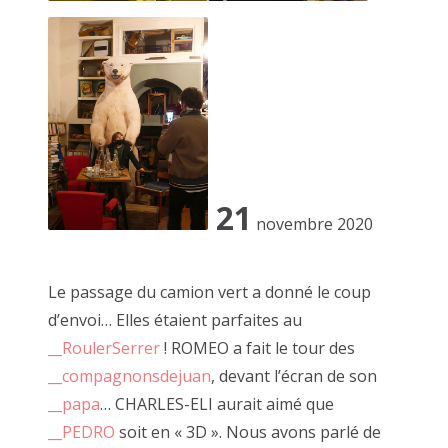
2019 mai
2019 avril
17 mai 2013, Villedômer (37)
2019 mars
2019 février
21
2019 janvier
Vous l'aurez compris, l'obsession guide l'artiste et c'est ce
novembre 2020
fil rouge qui se promène et vous invite à
2018 décembre
tirer dessus chaque samedi.
Le passage du camion vert a donné le coup
2018 novembre
Ouvert à tous les curieux qui souhaitent s'y aventurer, JF le
d’envoi… Elles étaient parfaites au
2018 octobre
Scour propose une expérience immersive
__RoulerSerrer
! ROMEO a fait le tour des
pour que nous puissions tous devenir les protagonistes
__compagnonsdejuan
, devant l’écran de son
2018 septembre
d'une œuvre le temps d'un clic -et pourquoi pas plus.
__papa
… CHARLES-ELI aurait aimé que
2018 août
__PEDRO
soit en « 3D ». Nous avons parlé de
A travers de multiples performances, il nous invite au jeu