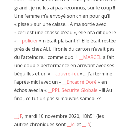
grandi, je ne les ai pas reconnus, sur le coup !!
Le faiseur se moque de la connotation négative du
Une femme m’a envoyé son chien pour qu’il
jugement de l'Autre.
« pisse » sur une caisse… A ma sortie avec
Ici il n'est pas question de likes, de mépris ou même
« ceci est une chasse d’eau », elle m’a dit que le
d'indifférence.
«
__policier
» n’était plaisant ?!! Elle était restée
Chaque regard ne peut être que critique constructive ou
près de chez ALI, l’ironie du carton n’avait pas
réponse à sa quête personelle de l'obsession créatrice.
du l’atteindre… comme quoi !
__MARCEL
a fait
-----------
une double performance en arrivant avec ses
béquilles et un «
__couvre-feu
« … J’ai terminé
l’après-midi avec un «
__Encadré Doré
» en
échos avec la «
__PPL Sécurite Globale
» !!! Au
De nombreuses âmes se sont emerveillées à venir jouer. J'en
final, ce fut un pas si mauvais samedi ??
tire dailleurs un certain plaisir
et mon expérience est sûrement celle que je connais le
__JF
, mardi 10 novembre 2020, 18h51 (les
mieux.
Je pourrai ainsi expliquer à travers des exemples concrets et
autres chroniques sont
__ici
et
__là
)
mon vécu un déroulé le plus proche d'une réalité.