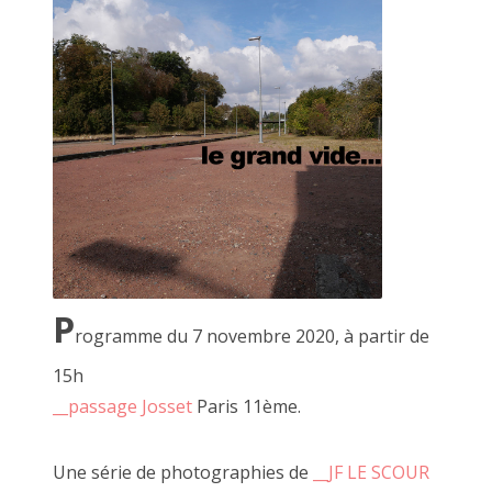
Le dictionnaire
Il m'a suffi d'un passage un jour d'automne alors que je
venais d'emménager pour capter l'énergie bienveillante et la
mise à disposition d'outils pour avoir envie de jouer à côté.
J'ai d'abord participé aux perfomances que JF nous invite à
faire.
Je suis ensuite venu déguster quelques heures. Simplement
P
rogramme du 7 novembre 2020, à partir de
assis sur le trottoir à regarder défiler les piétons curieux
s'attardant aux folies créatrices de JF.
15h
__passage Josset
Paris 11ème.
Animé par l'image je suis venu avec mes premiers tirages
argentiques réalisé à l'agrandisseur en NB.
JF m'a invité à les accrocher à la palissade (un mur de bois
Une série de photographies de
__JF LE SCOUR