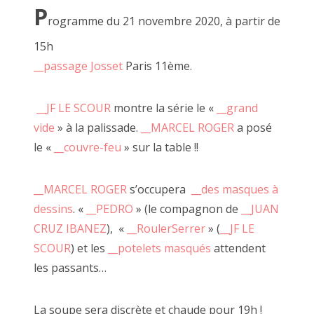
P
2017 août
rogramme du 21 novembre 2020, à partir de
15h
2017 juillet
__passage Josset
Paris 11ème.
2017 juin
__JF LE SCOUR
montre la série le «
__grand
2017 mai
vide
» à la palissade.
__MARCEL
ROGER
a posé
2017 avril
le «
__couvre-feu
» sur la table !!
24 juillet 2021, carton béat
2017 mars
__MARCEL
ROGER
s’occupera
__des masques à
2017 février
dessins
. «
__PEDRO
» (le compagnon de
__JUAN
2017 janvier
CRUZ IBANEZ
), «
__RoulerSerrer
» (
__JF LE
SCOUR
) et les
__potelets masqués
attendent
2016 décembre
les passants…
2016 novembre
La soupe sera discrète et chaude pour 19h !