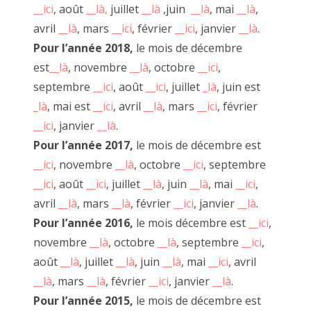
__ici
, août
__là,
juillet
__là
,juin
__là
, mai
__là
,
avril
__là
, mars
__ici
, février
__ici
, janvier
__là
.
Pour l’année 2018,
le mois de décembre
est
__là
, novembre
__là
, octobre
__ici
,
septembre
__ici
, août
__ici
, juillet
_là
, juin est
_là
, mai est
__ici
, avril
__là
, mars
__ici
, février
__ici
, janvier
__là
.
Pour l’année 2017,
le mois de décembre est
__ici
, novembre
__là
, octobre
__ici
, septembre
__ici
, août
__ici
, juillet
__là
, juin
__là
, mai
__ici
,
avril
__là
, mars
__là
, février
__ici
, janvier
__là
.
Pour l’année 2016,
le mois décembre est
__ici
,
novembre
__là
, octobre
__là
, septembre
__ici
,
SACHA et ALEX pour "Pédale Pédale" 2018
août
__là
, juillet
__là
, juin
__là
, mai
__ici
, avril
__là
, mars
__là
, février
__ici
, janvier
__là
.
Pour l’année 2015,
le mois de décembre est