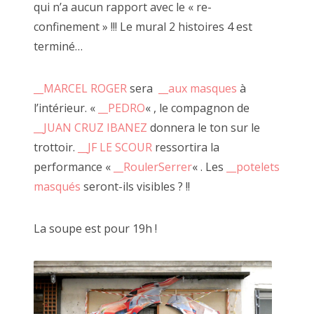
marqué par les clous des nombreuses expositions qui m'ont
qui n’a aucun rapport avec le « re-
précédées).
confinement » !!! Le mural 2 histoires 4 est
terminé…
__MARCEL
ROGER
sera
__aux masques
à
l’intérieur. «
__PEDRO
« , le compagnon de
__JUAN CRUZ IBANEZ
donnera le ton sur le
trottoir.
__JF LE SCOUR
ressortira la
performance «
__RoulerSerrer
« . Les
__potelets
masqués
seront-ils visibles ? !!
La soupe est pour 19h !
La palissade