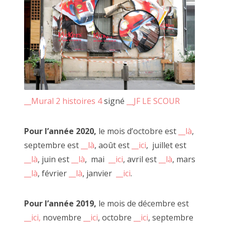
C'est à l'occasion d'un voyage à vélo que je suis revenu avec
Alexandre Leroux, un ami. Nous avons présenté une
ribambelles de photos, de vidéos et d'objets.
__Mural 2 histoires 4
signé
__JF LE SCOUR
Pour l’année 2020,
le mois d’octobre est
__là
,
septembre est
__là
, août est
__ici
, juillet est
__là
, juin est
__là
, mai
__ici
, avril est
__là
, mars
__là
, février
__là
, janvier
__ici
.
Pour l’année 2019,
le mois de décembre est
__ici,
novembre
__ici
, octobre
__ici
, septembre