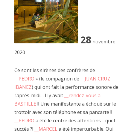
2022 décembre
2022 novembre
2022 octobre
28
novembre
2022 août
2020
2022 septembre
1er décembre 2010, place Vendôme
Ce sont les sirènes des confrères de
2022 juillet
__PEDRO
» (le compagnon de
__JUAN CRUZ
2022 juin
IBANEZ
) qui ont fait la performance sonore de
l’après-midi… Il y avait
__rendez-vous à
2022 mai
BASTILLE
!! Une manifestante a échoué sur le
2022 avril
trottoir avec son téléphone et sa pancarte !!
__PEDRO
a été le centre des attentions… quel
2022 mars
succès ?!
__MARCEL
a été imperturbable. Oui,
2022 février