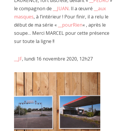
LAURENCE, fort discrète, devant «
__PEDRO
»
Désarmée Espagnole
» , les
__tableaux de Marcel
, ses
le compagnon de
__JUAN
. Il a œuvré
__aux
2014 décembre
carnets de poèmes ou ses performances de claquettes.
masques
, à l’intérieur ! Pour finir, il a relu le
Tous se réunissent pour FAIRE OU PAS.
octobre, novembre 2014
début de ma série «
__pourRien
« , après le
soupe… Merci MARCEL pour cette présence
sur toute la ligne !!
Recherche
:
__JF
, lundi 16 novembre 2020, 12h27