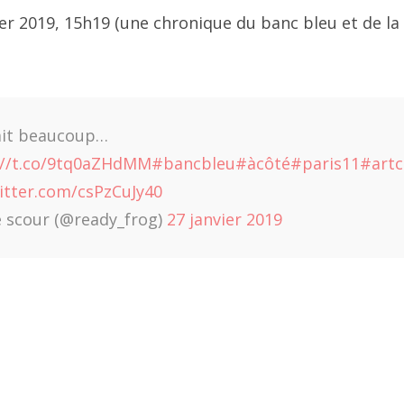
vier 2019, 15h19 (une chronique du banc bleu et de la
3 avril
3 mars
3 février
fait beaucoup…
3 janvier
://t.co/9tq0aZHdMM
#bancbleu
#àcôté
#paris11
#art
witter.com/csPzCuJy40
22 décembre
e scour (@ready_frog)
27 janvier 2019
22 novembre
2 octobre
2 août
22 septembre