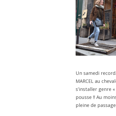
202
fai
202
"
__
ca
20
au
20
202
20
Un samedi record
202
MARCEL au cheval
202
s’installer genre 
pousse !! Au moin
202
pleine de passagers
202