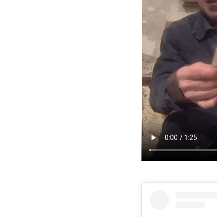
2
2
2
20
2
2
2
jui
2
2