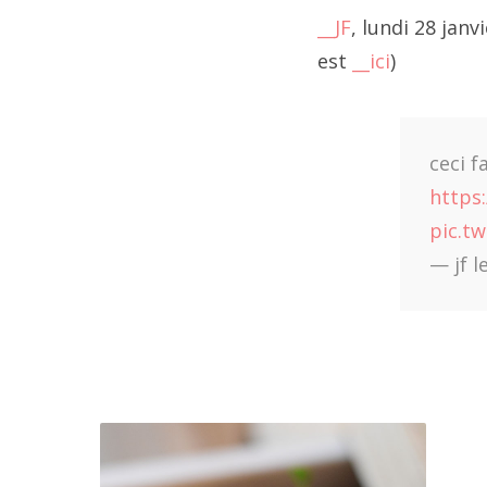
__JF
, lundi 28 jan
202
est
__ici
)
202
202
ceci 
202
https
pic.t
20
— jf l
20
202
202
20