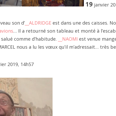
 planches et tiroirs s'assemblent, des verrous et charnières
19
janvier 20
nnent place laissant à JF l'opportunité de dévoiler certaines
20 décembre
tes mystérieuses où se cachent régulièrement d'autres
uveau son d’
__ALDRIDGE
est dans une des caisses. N
020 novembre
ceaux de bois.
 avions
… Il a retourné son tableau et monté à l’esca
démonstration du diable et ses boîtes
" (ou
__là
,
__vidéo
),
020 septembre
ncore des boîtes
,
__6 ou 7 boîtes
,
__bouts Thebois
salué comme d’habitude.
__NAOMI
est venue mange
marquables
MARCEL nous a lu les vœux qu’il m’adressait… très b
020 octobre
020 août
vier 2019, 14h57
020 juillet
020 juin
020 mai
020 avril