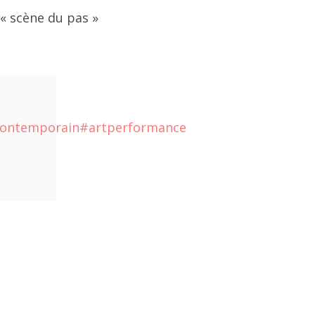
 « scène du pas »
contemporain
#artperformance