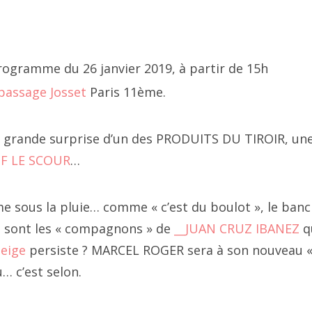
2 juillet
2 juin
 décembre 2010, place Vendôme
rogramme du 26 janvier 2019, à partir de 15h
2 mai
passage Josset
Paris 11ème.
2 avril
 grande surprise d’un des PRODUITS DU TIROIR, une 
2 mars
JF LE SCOUR
…
2 février
e sous la pluie… comme « c’est du boulot », le banc
2 janvier
 sont les « compagnons » de
__JUAN CRUZ IBANEZ
qu
21 décembre
neige
persiste ? MARCEL ROGER sera à son nouveau «
… c’est selon.
021 novembre