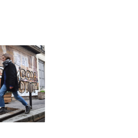
vre
ait
JF
se
 4x3