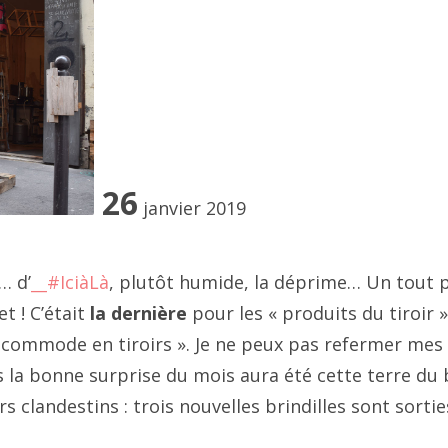
4 février
seur. De transformation et d'augmentation de croûtes.
4 janvier
où est la croissance... place Vendôme
"("
__la série
"), "_
_projec
napé
",
__croûte d'affiche
(réalité de bord de nationale
23 décembre
gmentée)
23 novembre
26
3 octobre
janvier 2019
23 septembre
… d’
__#IciàLà
, plutôt humide, la déprime… Un tout 
3 juillet
et !
C’était
la dernière
pour les « produits du tiroir 
3 août
« commode en tiroirs ». Je ne peux pas refermer mes t
s la bonne surprise du mois aura été cette terre du
3 juin
 clandestins : trois nouvelles brindilles sont sorties
3 mai