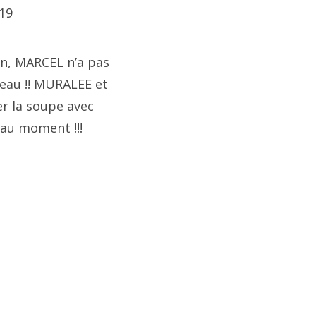
19
on, MARCEL n’a pas
beau !! MURALEE et
r la soupe avec
eau moment !!!