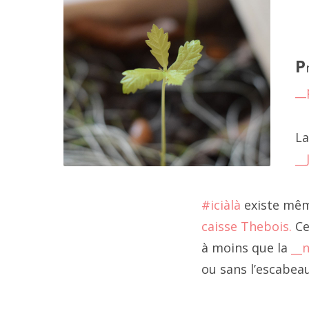
202
202
1er
P
202
__
202
La
202
__
202
#iciàlà
existe mêm
202
caisse Thebois.
Ce
20
à moins que la
__
ou sans l’escabeau
2