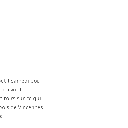
tion
petit samedi pour
» qui vont
iroirs sur ce qui
 bois de Vincennes
 !!