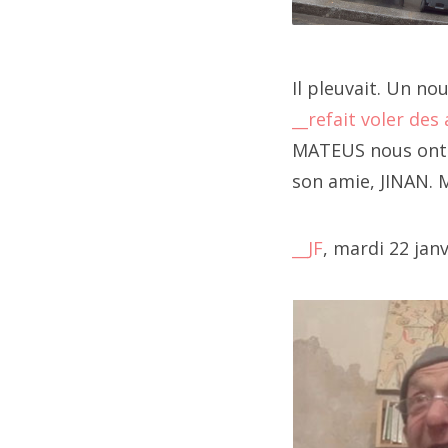
Des
pre
20
boî
Il pleuvait. Un no
2
mor
__refait voler des
"
__
2
__e
MATEUS nous ont 
re
son amie, JINAN. 
2
2
__JF
, mardi 22 jan
2
2
2
2