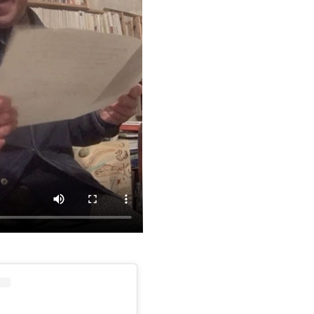
020 mars
020 février
020 janvier
19 décembre
019 novembre
019 octobre
019 septembre
llet 2018, à côté
019 juillet
019 août