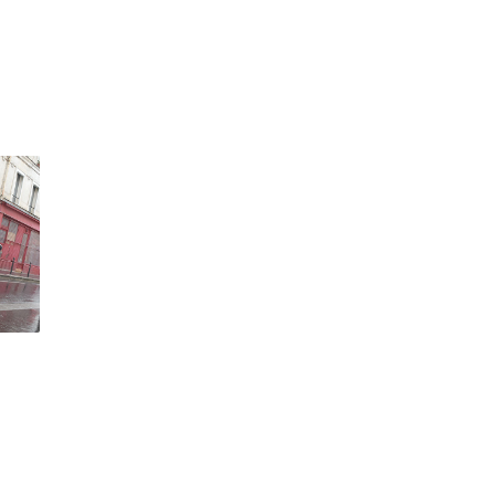
e
il
on