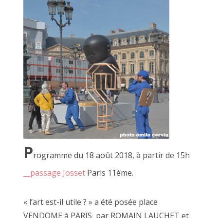
2 mai 2015, MARCEL ROGER et JF Le Scour
P
rogramme du 18 août 2018, à partir de 15h
__passage Josset
Paris 11ème.
« l’art est-il utile ? » a été posée place
VENDOME à PARIS par ROMAIN LAUCHET et