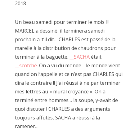
2018
2022 janvier
Un beau samedi pour terminer le mois !!!
2021 décembre
MARCEL a dessiné, il terminera samedi
2021 novembre
prochain a-t’il dit… CHARLES est passé de la
marelle à la distribution de chaudrons pour
2021 octobre
terminer à la baguette.
__SACHA
était
2021 septembre
__scotché
. On a vu du monde… le monde vient
quand on l’appelle et ce n’est pas CHARLES qui
11 novembre 2021, passage Josset
2021 août
dira le contraire !! J’ai réussi à ne par terminer
2021 juillet
mes lettres au « mural croyance ». On a
terminé entre hommes… la soupe, y-avait de
2021 juin
quoi discuter ! CHARLES a des arguments
A travers son art, JF cite régulièrement Robert 
2021 mai
qui rend la vie plus intéressante que l'art" (à 
toujours affutés, SACHA a réussi à la
dépeint une société en crise existentielle e
ramener…
2021 mars
et espoir.