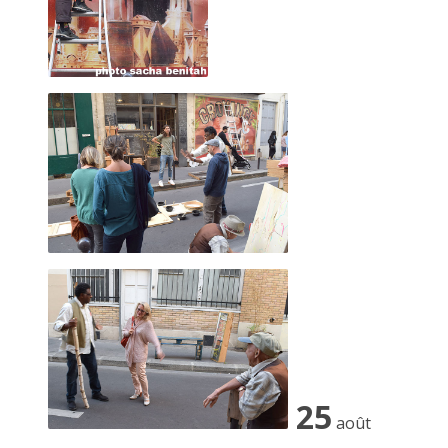
2022 décembre
2022 novembre
2022 octobre
2022 août
2022 septembre
2022 juillet
1er décembre 2010, place Vendôme
2022 juin
2022 mai
2022 avril
2022 mars
25
août
2022 février