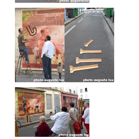
MARCEL ROGER aux claquettes 2018
Le OU PAS, concept inhérent aux faiseurs, co
jouer de tout.
De sa voix, de son corps, d'une fabrication 
performance improvisée sans savoir si cela va
Principalement menées DEHORS! sur le parvis
ces tribulations sont essentielles pour
le développement artistique du faiseur.
Le faiseur se moque de la connotation néga