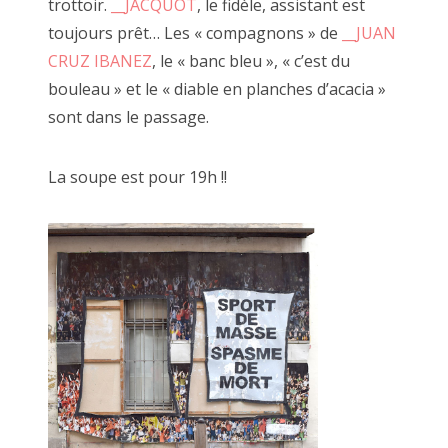
trottoir.
__JACQUOT
, le fidèle, assistant est
création n'avait pas été ravivée par ce lieu et 
toujours prêt… Les « compagnons » de
__JUAN
Ces OU PAS, ces FAIRE DEHORS et dedans, ces 
CRUZ IBANEZ
, le « banc bleu », « c’est du
JF merci, merci, merci.
bouleau » et le « diable en planches d’acacia »
sont dans le passage.
C'est en ce sens que nous pouvons dire que le 
Scour transforme son appartement et la rue à 
La soupe est pour 19h !!
d'utilité publique, social et créatif.
En soit, une fabrique à faiseurs.
Une question se pose et continue de me taraude
Que serait le passage Josset sans à côté ?
Que serait à côté sans JF Le Scour ?
Que serait-il sans nous, curieux faiseurs ?
Que serions nous sans vous curieux regardeur
Qui êtes vous sans le je(u) de la création ?