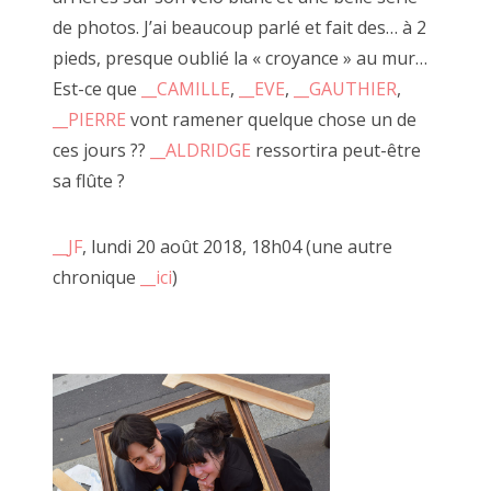
vous inviter à tirer ce fil rouge de l'obsessi
de photos. J’ai beaucoup parlé et fait des… à 2
2014 décembre
au jeu de la création.
pieds, presque oublié la « croyance » au mur…
octobre, novembre 2014
Est-ce que
__CAMILLE
,
__EVE
,
__GAUTHIER
,
__PIERRE
vont ramener quelque chose un de
ces jours ??
__ALDRIDGE
ressortira peut-être
C'est à travers ce processus qu'à côté réunit
Recherche
sa flûte ?
genre chaque samedi.
:
Une fois le corps engagé vous pouvez admi
faiseurs comme l'Ours de Juan, «
__la Désar
__JF
, lundi 20 août 2018, 18h04 (une autre
__tableaux de Marcel
, ses carnets de poème
chronique
__ici
)
performances de claquettes.
Tous se réunissent pour FAIRE OU PAS.