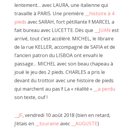
Mural vague à bonds, 16 novembre 2019
lentement… avec LAURA, une italienne qui
travaille à PARIS. Une première
__histoire à 4
pieds
avec SARAH, fort pétillante !! MARCEL a
fait bureau avec LUCETTE. Dès que
__JUAN
est
arrivé, tout c’est accéléré. MICHEL, le libraire
de la rue KELLER, accompagné de SAFIA et de
l’ancien patron du LISBOA ont envahi le
passage… MICHEL avec son beau chapeau à
joué le jeu des 2 pieds. CHARLES a pris le
devant du trottoir avec une histoire de pieds
qui marchent au pas !! La « réalité »
__a perdu
son texte, ouf !
__JF
, vendredi 10 août 2018 (bien en retard,
j’étais en
__touraine
avec
__AUGUSTE
)