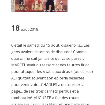
2015 novembre
2015 octobre
2015 septembre
18
août 2018
2015 août
2015 juillet
Encadré doré, 29 juin 2019
C’était le samedi du 15 août, disaient-ils… Les
gens avaient le temps de discuter !! Comme
2015 juin
quoi on ne sait jamais ce qui va se passer.
2015 mai
MARCEL avait du ressort et des feutres fluos
Jf ne manque pas d'imagination pour vous fa
pour attaquer les « tableaux drus » (ou de rue).
2015 avril
ALI quittait souvent son épicerie désertée
2015 mars
pour venir voir… CHARLES a du tourner la
page… de ses trois carnets perdus et a
2015 février
Toutes ces expériences, jeux et performance
tambouriné. AUGUSTE a fait des roues
:
2015 janvier
arrières sur son vélo blanc et une belle série