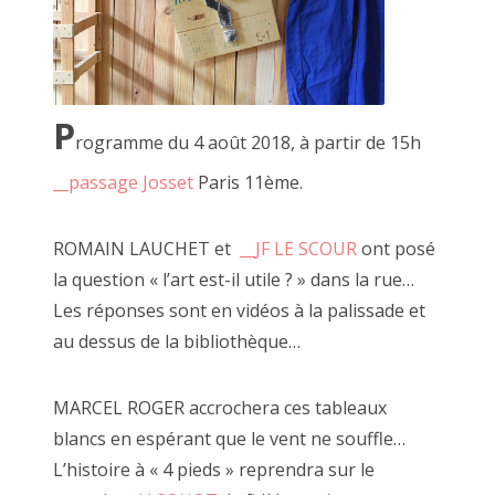
P
rogramme du 4 août 2018, à partir de 15h
__passage Josset
Paris 11ème.
ROMAIN LAUCHET et
__JF LE SCOUR
ont posé
"Caméra Carton", décembre 2020
la question « l’art est-il utile ? » dans la rue…
Les réponses sont en vidéos à la palissade et
au dessus de la bibliothèque…
De nombreuses expériences se sont succédées 
fertile et aux outils mis à disposition par JF à 
MARCEL ROGER accrochera ces tableaux
blancs en espérant que le vent ne souffle…
Toutes ces "faires" et clowneries n'auraient été
L’histoire à « 4 pieds » reprendra sur le
je ne sais pas quel chemin j'aurais emprunté s