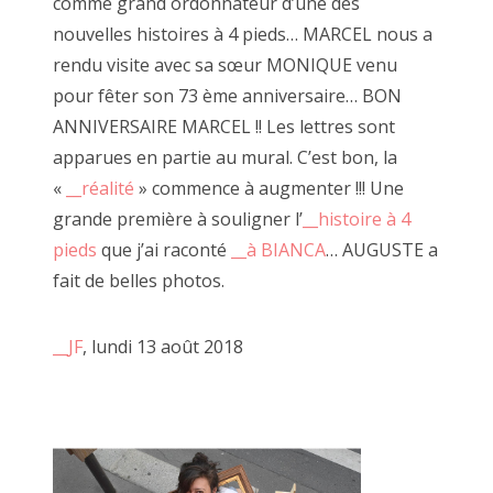
comme grand ordonnateur d’une des
familière ".6" de "bon à rien, fantaisiste"
nouvelles histoires à 4 pieds… MARCEL nous a
rendu visite avec sa sœur MONIQUE venu
pour fêter son 73 ème anniversaire… BON
ANNIVERSAIRE MARCEL !! Les lettres sont
apparues en partie au mural. C’est bon, la
«
__réalité
» commence à augmenter !!! Une
grande première à souligner l’
__histoire à 4
pieds
que j’ai raconté
__à BIANCA
… AUGUSTE a
fait de belles photos.
__JF
, lundi 13 août 2018
Le dictionnaire