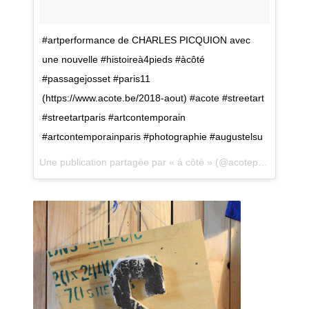
C'est à l'occasion d'un voyage à vélo que je su
#artperformance de CHARLES PICQUION avec
Alexandre Leroux, un ami. Nous avons présent
photos, de vidéos et d'objets.
une nouvelle #histoireà4pieds #àcôté
#passagejosset #paris11
(https://www.acote.be/2018-aout) #acote #streetart
#streetartparis #artcontemporain
#artcontemporainparis #photographie #augustelsu
Une publication partagée par
« à côté »
(@acotepointbe) le
1