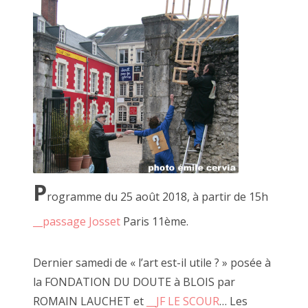
2020 avril
2020 mars
2020 février
2020 janvier
2019 décembre
2019 novembre
P
2019 octobre
rogramme du 25 août 2018, à partir de 15h
juillet 2018, à côté
__passage Josset
Paris 11ème.
2019 septembre
2019 juillet
Dernier samedi de « l’art est-il utile ? » posée à
2019 août
la FONDATION DU DOUTE à BLOIS par
ROMAIN LAUCHET et
__JF LE SCOUR
… Les
2019 juin