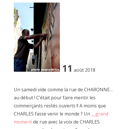
l'Autre.
Ici il n'est pas question de likes, de mépris
d'indifférence.
Chaque regard ne peut être que critique con
à sa quête personelle de l'obsession créatric
-----------
11
août 2018
De nombreuses âmes se sont emerveillées à veni
dailleurs un certain plaisir
Un samedi vide comme la rue de CHARONNE…
et mon expérience est sûrement celle que je co
au début ! C’était pour faire mentir les
Je pourrai ainsi expliquer à travers des exemp
commerçants restés ouverts !! A moins que
vécu un déroulé le plus proche d'une réalité.
La mienne.
CHARLES fasse venir le monde ? Un
__grand
moment
de rue avec la voix de CHARLES
Loin de me considérer comme un artiste, si ce 