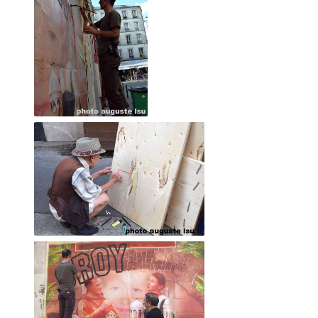
2016 octobre
24 juillet 2021, carton béat
2016 septembre
2016 août
2016 juillet
2016 juin
2016 mai
2016 avril
2016 mars
2016 février
2016 janvier
2015 décembre