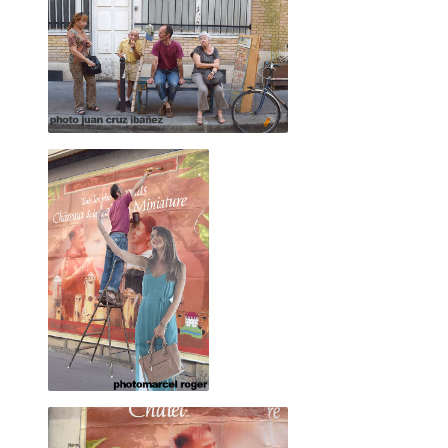
Première rencontre avec le OU PAS. Nous avio
comme un événement ou viennent se succéder
personnes.
Certes nous avions rameuté beaucoup de mond
mais là n'est pas le crédo d'à côté.
C'est à ce moment que j'ai pris conscience de 
DEHORS.
Je suis revenu avec un micro pour demander a
la voi(e)x est libre ?
"
Puis avec d'autres photos sur des cartons en p
lire à voix haute.
Nous avons eu l'honneur avec Alexandre de fa
façade d'à côté.
J'ai ensuite réitéré l'opération en affichant "li
air d'un carnet de voyage écrit sur la route.
Lors d'une autre exposition immersive, digitale
créé une caméra en carton interactive en répon