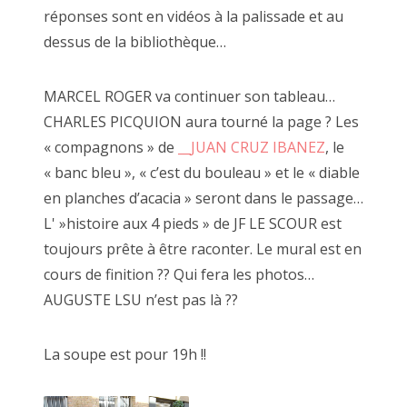
réponses sont en vidéos à la palissade et au
2019 mai
dessus de la bibliothèque…
2019 avril
MARCEL ROGER va continuer son tableau…
2019 mars
CHARLES PICQUION aura tourné la page ? Les
« compagnons » de
__JUAN CRUZ IBANEZ
, le
2019 février
« banc bleu », « c’est du bouleau » et le « diable
2019 janvier
en planches d’acacia » seront dans le passage…
L' »histoire aux 4 pieds » de JF LE SCOUR est
2018 décembre
17 mai 2013, Villedômer (37)
toujours prête à être raconter. Le mural est en
2018 novembre
cours de finition ?? Qui fera les photos…
AUGUSTE LSU n’est pas là ??
2018 octobre
Vous l'aurez compris, l'obsession guide l'artis
2018 septembre
La soupe est pour 19h !!
qui se promène et vous invite à
2018 août
tirer dessus chaque samedi.