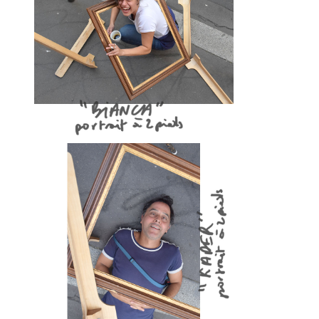
Il m'a suffi d'un passage un jour d'automne al
d'emménager pour capter l'énergie bienveillan
disposition d'outils pour avoir envie de jouer à
J'ai d'abord participé aux perfomances que JF n
Je suis ensuite venu déguster quelques heures.
le trottoir à regarder défiler les piétons curie
créatrices de JF.
Animé par l'image je suis venu avec mes premi
argentiques réalisé à l'agrandisseur en NB.
JF m'a invité à les accrocher à la palissade (
par les clous des nombreuses expositions qui 