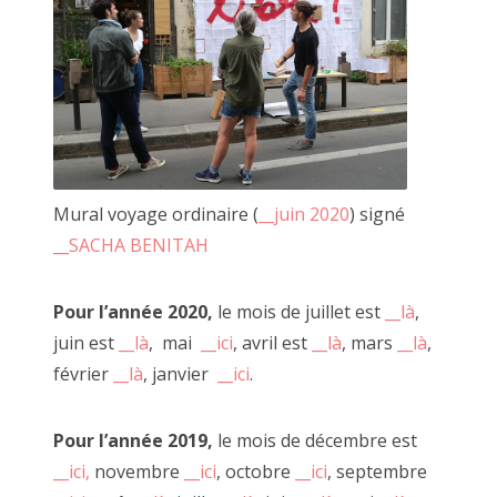
8/ Occuper la rue
9/ Se remettre en question
__Sacha Benitah
, le 23 août 2022
Mural voyage ordinaire (
__juin 2020
) signé
__SACHA BENITAH
Pour l’année 2020,
le mois de juillet est
__là
,
juin est
__là
, mai
__ici
, avril est
__là
, mars
__là
,
février
__là
, janvier
__ici
.
Pour l’année 2019,
le mois de décembre est
__ici,
novembre
__ici
, octobre
__ici
, septembre