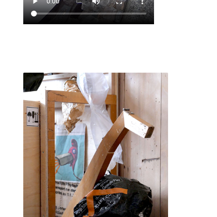
Le faiseur se moque de la connotation négative du
jugement de l'Autre.
Ici il n'est pas question de likes, de mépris ou même
d'indifférence.
Chaque regard ne peut être que critique constructive ou
réponse à sa quête personelle de l'obsession créatrice.
-----------
De nombreuses âmes se sont emerveillées à venir jouer. J'en
tire dailleurs un certain plaisir
et mon expérience est sûrement celle que je connais le
mieux.
Je pourrai ainsi expliquer à travers des exemples concrets et
mon vécu un déroulé le plus proche d'une réalité.