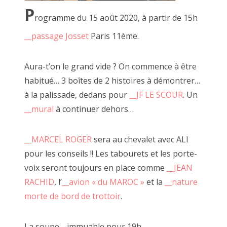
P
La mienne.
rogramme du 15 août 2020, à partir de 15h
Loin de me considérer comme un artiste, si ce n'est que la
__passage Josset
Paris 11ème.
version familière ".6" de "bon à rien, fantaisiste"
Aura-t’on le grand vide ? On commence à être
habitué… 3 boîtes de 2 histoires à démontrer…
à la palissade, dedans pour
__JF LE SCOUR
. Un
__mural
à continuer dehors…
__MARCEL ROGER
sera au chevalet avec ALI
pour les conseils !! Les tabourets et les porte-
voix seront toujours en place comme
__JEAN
RACHID
, l’
__avion « du MAROC »
et la
__nature
morte de bord de trottoir
.
La soupe… immuable pour 19h.