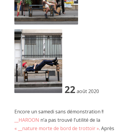
2017 août
2017 juillet
2017 juin
2017 mai
2017 avril
24 juillet 2021, carton béat
2017 mars
2017 février
22
août 2020
2017 janvier
2016 décembre
Encore un samedi sans démonstration !!
__HAROON
n’a pas trouvé l’utilité de la
2016 novembre
« __nature morte de bord de trottoir »
. Après