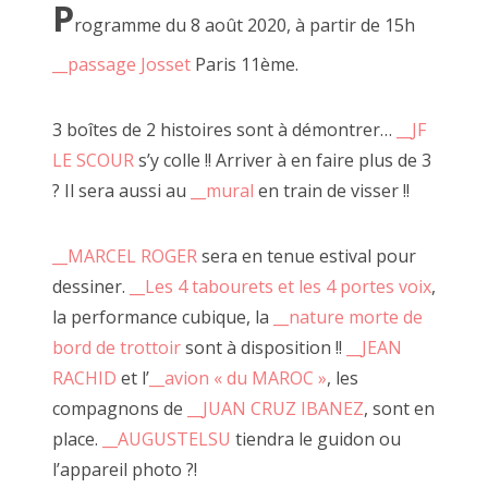
P
rogramme du 8 août 2020, à partir de 15h
Certes nous avions rameuté beaucoup de monde en un court
instant mais là n'est pas le crédo d'à côté.
__passage Josset
Paris 11ème.
C'est à ce moment que j'ai pris conscience de l'importance du
3 boîtes de 2 histoires sont à démontrer…
__JF
DEHORS.
LE SCOUR
s’y colle !! Arriver à en faire plus de 3
Je suis revenu avec un micro pour demander aux Autres
? Il sera aussi au
__mural
en train de visser !!
"
__Est-ce que la voi(e)x est libre ?
"
Puis avec d'autres photos sur des cartons en pleine rue. Des
__MARCEL ROGER
sera en tenue estival pour
textes à lire à voix haute.
dessiner.
__Les 4 tabourets et les 4 portes voix
,
Nous avons eu l'honneur avec Alexandre de faire un mur 4x3
en façade d'à côté.
la performance cubique, la
__nature morte de
J'ai ensuite réitéré l'opération en affichant "libre" une lecture
bord de trottoir
sont à disposition !!
__JEAN
en plein air d'un carnet de voyage écrit sur la route.
RACHID
et l’
__avion « du MAROC »
, les
Lors d'une autre exposition immersive, digitale et
compagnons de
__JUAN CRUZ IBANEZ
, sont en
collaborative j'ai créé une caméra en carton interactive en
place.
__AUGUSTELSU
tiendra le guidon ou
réponse à la loi sécurité globale.
l’appareil photo ?!