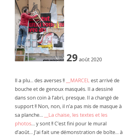
2022 décembre
2022 novembre
2022 octobre
2022 août
29
août 2020
2022 septembre
1er décembre 2010, place Vendôme
2022 juillet
ll a plu… des averses !!
__MARCEL
est arrivé de
2022 juin
bouche et de genoux masqués. Il a dessiné
dans son coin à l’abri, presque. Il a changé de
2022 mai
support !! Non, non, il n’a pas mis de masque à
2022 avril
sa planche…
__La chaise, les textes et les
photos
… y sont !! C’est fini pour le mural
2022 mars
d’août… J’ai fait une démonstration de boîte… à
2022 février