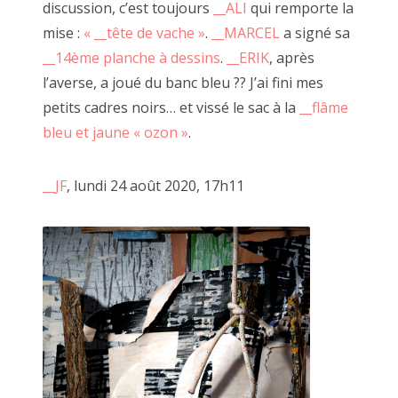
2016 octobre
discussion, c’est toujours
__ALI
qui remporte la
mise :
« __tête de vache »
.
__MARCEL
a signé sa
2016 septembre
__14ème planche à dessins
.
__ERIK
, après
2016 août
l’averse, a joué du banc bleu ?? J’ai fini mes
petits cadres noirs… et vissé le sac à la
__flâme
2016 juillet
bleu et jaune « ozon »
.
2016 juin
__JF
, lundi 24 août 2020, 17h11
2016 mai
2016 avril
2016 mars
2016 février
2016 janvier
Encadré doré, 29 juin 2019
2015 décembre