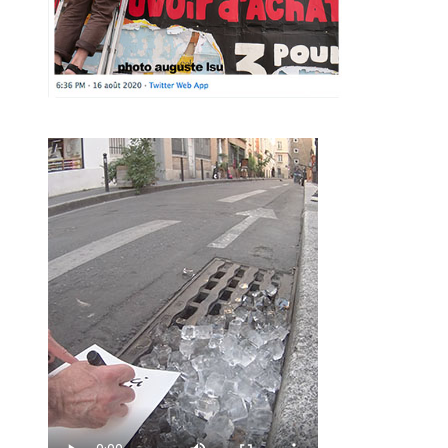
MARCEL ROGER aux claquettes 2018
Le OU PAS, concept inhérent aux faiseurs, consiste dans le
fait de jouer de tout.
De sa voix, de son corps, d'une fabrication d'éléments à
une performance improvisée sans savoir si cela va "le faire
ou pas".
Principalement menées DEHORS! sur le parvis, la scène
d'à côté, ces tribulations sont essentielles pour
le développement artistique du faiseur.