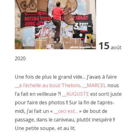
15
août
2020
la Désarmée Espagnole, JUAN CRUZ IBANEZ 2022
Une fois de plus le grand vide… J’avais à faire
__à l’échelle au bout Thebois
.
__MARCEL
nous
l’a fait en veilleuse ?!
__AUGUSTE
est sorti juste
pour faire des photos !! Sur la fin de l’après-
midi, j’ai fait un «
__ceci est…
» de bout de
passage, dans le caniveau, plutôt inespéré !!
Une petite soupe.. et au lit.