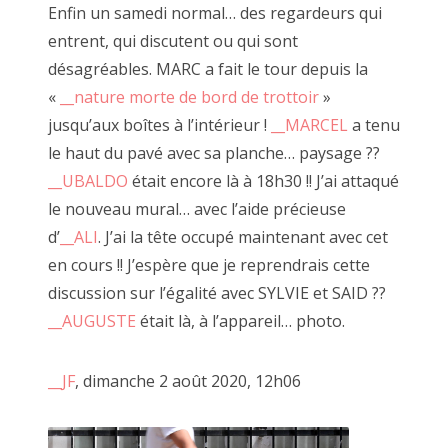
Enfin un samedi normal… des regardeurs qui
Mural libre juin 2020
entrent, qui discutent ou qui sont
désagréables. MARC a fait le tour depuis la
«
__nature morte de bord de trottoir
»
jusqu’aux boîtes à l’intérieur !
__MARCEL
a tenu
le haut du pavé avec sa planche… paysage ??
__UBALDO
était encore là à 18h30 !! J’ai attaqué
le nouveau mural… avec l’aide précieuse
d’
__ALI
. J’ai la tête occupé maintenant avec cet
en cours !! J’espère que je reprendrais cette
discussion sur l’égalité avec SYLVIE et SAID ??
__AUGUSTE
était là, à l’appareil… photo.
__JF
, dimanche 2 août 2020, 12h06
"Caméra Carton", décembre 2020