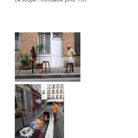
Le dictionnaire
Il m'a suffi d'un passage un jour d'automne alors que je
venais d'emménager pour capter l'énergie bienveillante et la
mise à disposition d'outils pour avoir envie de jouer à côté.
J'ai d'abord participé aux perfomances que JF nous invite à
faire.
Je suis ensuite venu déguster quelques heures. Simplement
assis sur le trottoir à regarder défiler les piétons curieux
s'attardant aux folies créatrices de JF.
Animé par l'image je suis venu avec mes premiers tirages
argentiques réalisé à l'agrandisseur en NB.
JF m'a invité à les accrocher à la palissade (un mur de bois