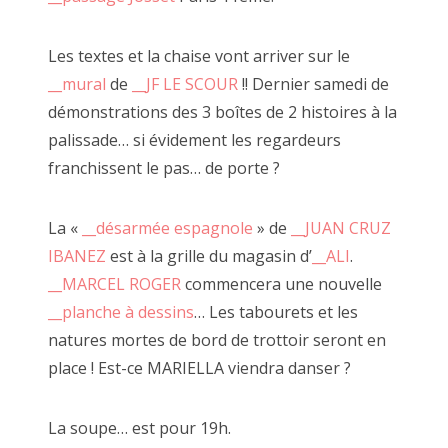
2020 avril
Les textes et la chaise vont arriver sur le
2020 mars
__mural
de
__JF LE SCOUR
!! Dernier samedi de
2020 février
démonstrations des 3 boîtes de 2 histoires à la
palissade… si évidement les regardeurs
2020 janvier
franchissent le pas… de porte ?
juillet 2018, à côté
2019 décembre
La «
__désarmée espagnole
» de
__JUAN CRUZ
2019 novembre
IBANEZ
est à la grille du magasin d’
__ALI
.
2019 octobre
__MARCEL ROGER
commencera une nouvelle
__planche à dessins
… Les tabourets et les
2019 septembre
natures mortes de bord de trottoir seront en
2019 juillet
place ! Est-ce MARIELLA viendra danser ?
2019 août
La soupe… est pour 19h.
2019 juin