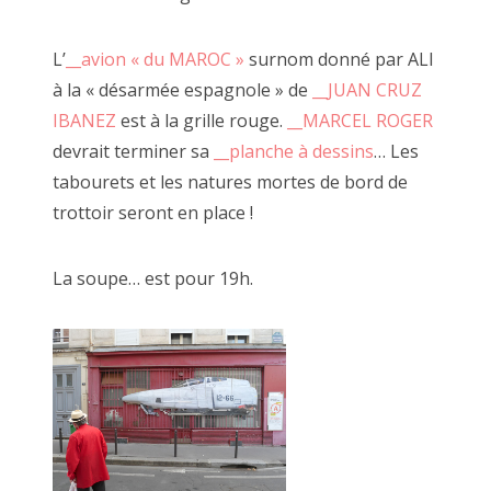
Désarmée Espagnole
» , les
__tableaux de Marcel
, ses
2014 décembre
carnets de poèmes ou ses performances de claquettes.
L’
__avion « du MAROC »
surnom donné par ALI
Tous se réunissent pour FAIRE OU PAS.
octobre, novembre 2014
à la « désarmée espagnole » de
__JUAN CRUZ
IBANEZ
est à la grille rouge.
__MARCEL ROGER
devrait terminer sa
__planche à dessins
… Les
Recherche
tabourets et les natures mortes de bord de
:
trottoir seront en place !
La soupe… est pour 19h.