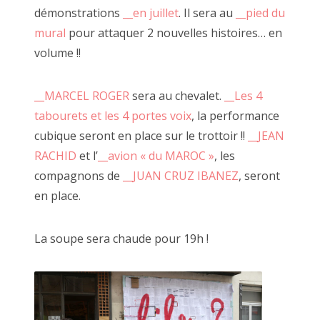
démonstrations
__en juillet
. Il sera au
__pied du
Une question se pose et continue de me tarauder l'esprit :
mural
pour attaquer 2 nouvelles histoires… en
volume !!
Que serait le passage Josset sans à côté ?
Que serait à côté sans JF Le Scour ?
Que serait-il sans nous, curieux faiseurs ?
__MARCEL ROGER
sera au chevalet.
__Les 4
Que serions nous sans vous curieux regardeurs ?
tabourets et les 4 portes voix
, la performance
cubique seront en place sur le trottoir !!
__JEAN
Qui êtes vous sans le je(u) de la création ?
RACHID
et l’
__avion « du MAROC »
, les
Les commandements d'à côté :
compagnons de
__JUAN CRUZ IBANEZ
, seront
1/ Entre toutes personnes curieuses
en place.
2/ Penser à côté dans tous les sens du terme (conformisme,
géographiquement, socialement)
La soupe sera chaude pour 19h !
3/ Faire dans le jeu
4/ Ne pas craindre le OU PAS et l'accepter
5/ Partager la soupe
6/ Échanger avec l'Autre
7/ L'alcool et les drogues sont interdites sur place