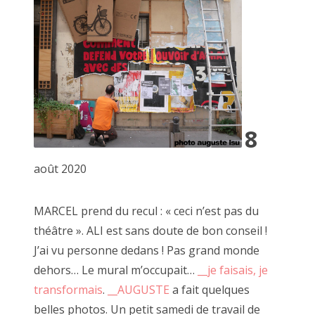
C'est à l'occasion d'un voyage à vélo que je suis revenu avec
Alexandre Leroux, un ami. Nous avons présenté une
ribambelles de photos, de vidéos et d'objets.
8
août 2020
MARCEL prend du recul : « ceci n’est pas du
théâtre ». ALI est sans doute de bon conseil !
J’ai vu personne dedans ! Pas grand monde
dehors… Le mural m’occupait…
__je faisais, je
transformais
.
__AUGUSTE
a fait quelques
belles photos. Un petit samedi de travail de