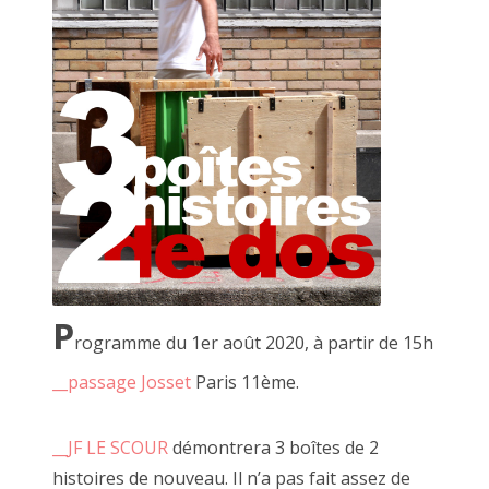
De nombreuses expériences se sont succédées grâce au
terreau fertile et aux outils mis à disposition par JF à côte.
Toutes ces "faires" et clowneries n'auraient été possible sans
cela et je ne sais pas quel chemin j'aurais emprunté si la
flamme de la création n'avait pas été ravivée par ce lieu et
tous ces gens.
Ces OU PAS, ces FAIRE DEHORS et dedans, ces jourdautrer.
P
JF merci, merci, merci.
rogramme du 1er août 2020, à partir de 15h
__passage Josset
Paris 11ème.
C'est en ce sens que nous pouvons dire que le travail mené
par JF le Scour transforme son appartement et la rue à côté
en un bien d'utilité publique, social et créatif.
__JF LE SCOUR
démontrera 3 boîtes de 2
En soit, une fabrique à faiseurs.
histoires de nouveau. Il n’a pas fait assez de